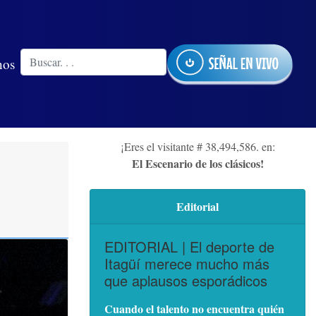
nos
¡Eres el visitante # 38,494,586. en:
El Escenario de los clásicos!
Editorial
EDITORIAL | El deporte de
Itagüí merece mucho más
que aplausos esporádicos
Cuando el talento no encuentra quién