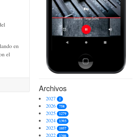
del
alando en
on el
Archivos
2027
1
2026
758
2025
1279
2024
1393
2023
1057
2022
1346