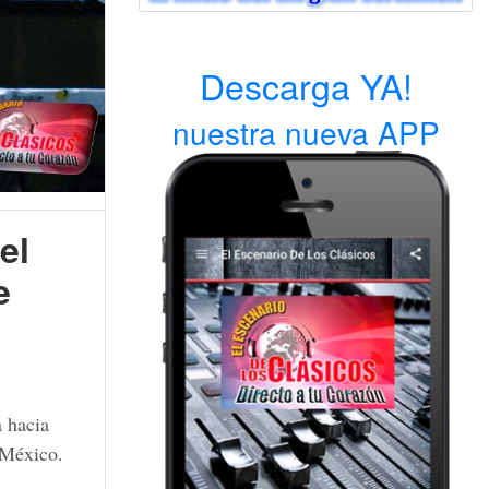
Descarga YA!
nuestra nueva APP
el
e
a hacia
 México.