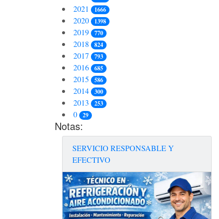
2021
1666
2020
1398
2019
770
2018
824
2017
793
2016
685
2015
586
2014
300
2013
253
0
29
Notas:
SERVICIO RESPONSABLE Y
EFECTIVO