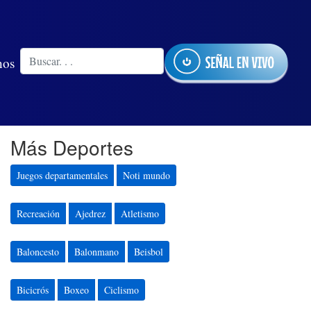
nos
Más Deportes
Juegos departamentales
Noti mundo
Recreación
Ajedrez
Atletismo
Baloncesto
Balonmano
Beisbol
Bicicrós
Boxeo
Ciclismo