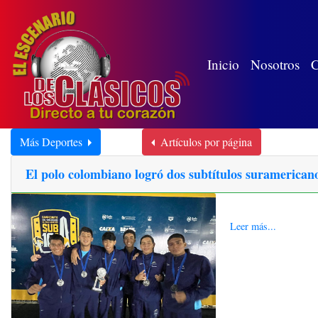
(wh
Inicio
Nosotros
C
Más Deportes
Artículos por página
El polo colombiano logró dos subtítulos suramericano
Leer más...