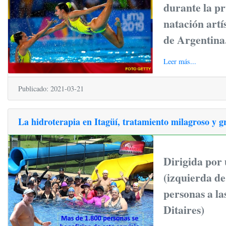
durante la p
natación art
de Argentina
Leer más...
Publicado: 2021-03-21
La hidroterapia en Itagüí, tratamiento milagroso y g
Dirigida por
(izquierda de
personas a l
Ditaires)