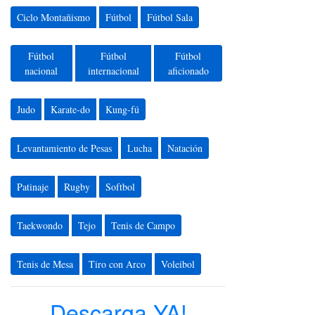
Ciclo Montañismo
Fútbol
Fútbol Sala
Fútbol
Fútbol
Fútbol
nacional
internacional
aficionado
Judo
Karate-do
Kung-fú
Levantamiento de Pesas
Lucha
Natación
Patinaje
Rugby
Softbol
Taekwondo
Tejo
Tenis de Campo
Tenis de Mesa
Tiro con Arco
Voleibol
Descarga YA!