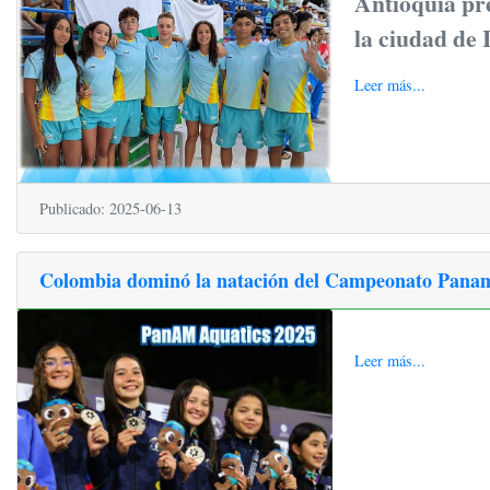
Antioquia pre
la ciudad de 
Leer más...
Publicado: 2025-06-13
Colombia dominó la natación del Campeonato Panam
Leer más...