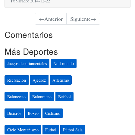
Publicado: 2014-12-22
←
Anterior
Siguiente
→
Comentarios
Más Deportes
Juegos departamentales
Noti mundo
Recreación
Ajedrez
Atletismo
Baloncesto
Balonmano
Beisbol
Bicicrós
Boxeo
Ciclismo
Ciclo Montañismo
Fútbol
Fútbol Sala