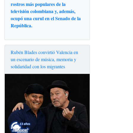
rostros más populares de la
televisión colombiana y, además,
ocupó una curul en el Senado de la
República.
Rubén Blades convirtió Valencia en
un escenario de música, memoria y
solidaridad con los migrantes