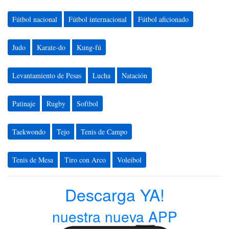
Fútbol nacional
Fútbol internacional
Fútbol aficionado
Judo
Karate-do
Kung-fú
Levantamiento de Pesas
Lucha
Natación
Patinaje
Rugby
Softbol
Taekwondo
Tejo
Tenis de Campo
Tenis de Mesa
Tiro con Arco
Voleibol
Descarga YA!
nuestra nueva APP