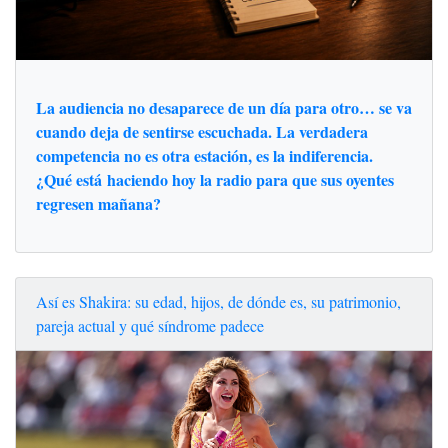
La audiencia no desaparece de un día para otro… se va
cuando deja de sentirse escuchada. La verdadera
competencia no es otra estación, es la indiferencia.
¿Qué está haciendo hoy la radio para que sus oyentes
regresen mañana?
Así es Shakira: su edad, hijos, de dónde es, su patrimonio,
pareja actual y qué síndrome padece