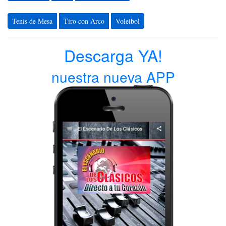
Tenis de Mesa
Tiro con Arco
Voleibol
Descarga YA!
nuestra nueva APP