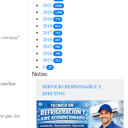
2021
1666
2020
1398
2019
770
2018
824
2017
793
a cerveza
”.
2016
685
2015
586
2014
300
2013
253
0
29
Notas:
 canchas
SERVICIO RESPONSABLE Y
EFECTIVO
ra que les