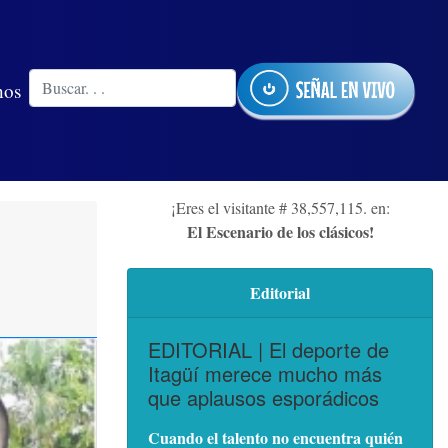
nos
¡Eres el visitante # 38,557,115. en:
El Escenario de los clásicos!
Editorial
EDITORIAL | El deporte de
Itagüí merece mucho más
que aplausos esporádicos
Cuando el talento no encuentra quién