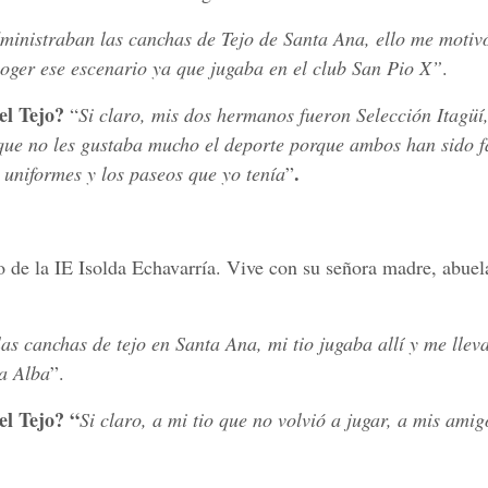
inistraban las canchas de Tejo de Santa Ana, ello me motiv
coger ese escenario ya que jugaba en el club San Pio X”
.
 el Tejo?
“
Si claro, mis dos hermanos fueron Selección Itagüí
rque no les gustaba mucho el deporte porque ambos han sido f
.
s uniformes y los paseos que yo tenía
”
o de la IE Isolda Echavarría. Vive con su señora madre, abuela
s canchas de tejo en Santa Ana, mi tio jugaba allí y me llev
ra Alba
”.
el Tejo? “
Si claro, a mi tio que no volvió a jugar, a mis amig