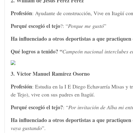
2. William de Jesús Pérez Pérez
Profesión
: Ayudante de construcción, Vive en Itagüí co
Porqué escogió el tejo
?: “
Porque me gustó
”
Ha influenciado a otros deportistas a que practiquen
Qué logros a tenido? “
Campeón nacional interclubes en
3. Víctor Manuel Ramírez Osorno
Profesión
: Estudia en la I E Diego Echavarría Misas y
de Tejo), vive con sus padres en Itagüí.
Porqué escogió el tejo?
: “
Por invitación de Alba mi ent
Ha influenciado a otros deportistas a que practiquen 
vaya gustando
”.