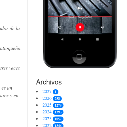
ador de la
Antioqueña
tres veces
Archivos
 es un
2027
1
ares y en
2026
758
2025
1279
2024
1393
2023
1057
2022
1346