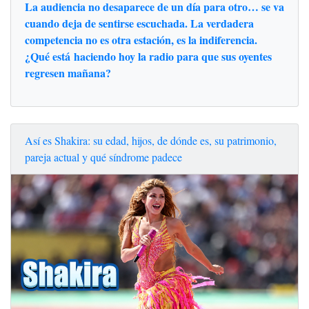
La audiencia no desaparece de un día para otro… se va
cuando deja de sentirse escuchada. La verdadera
competencia no es otra estación, es la indiferencia.
¿Qué está haciendo hoy la radio para que sus oyentes
regresen mañana?
Así es Shakira: su edad, hijos, de dónde es, su patrimonio,
pareja actual y qué síndrome padece