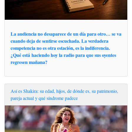
La audiencia no desaparece de un día para otro… se va
cuando deja de sentirse escuchada. La verdadera
competencia no es otra estación, es la indiferencia.
¿Qué está haciendo hoy la radio para que sus oyentes
regresen mañana?
Así es Shakira: su edad, hijos, de dónde es, su patrimonio,
pareja actual y qué síndrome padece