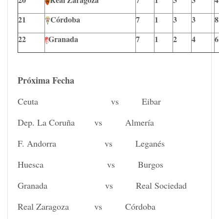
21
Córdoba
7
1
3
3
8
22
Granada
7
1
2
4
6
Próxima Fecha
Ceuta vs Eibar
Dep. La Coruña vs Almería
F. Andorra vs Leganés
Huesca vs Burgos
Granada vs Real Sociedad
Real Zaragoza vs Córdoba