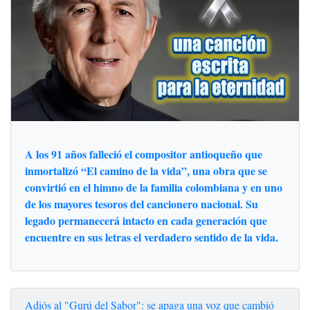
A los 91 años falleció el compositor antioqueño que
inmortalizó “El camino de la vida”, una obra que se
convirtió en el himno de la familia colombiana y en uno
de los mayores tesoros del cancionero nacional. Su
legado permanecerá intacto en cada generación que
encuentre en sus letras el verdadero sentido de la vida.
Adiós al "Gurú del Sabor": se apaga una voz que cambió