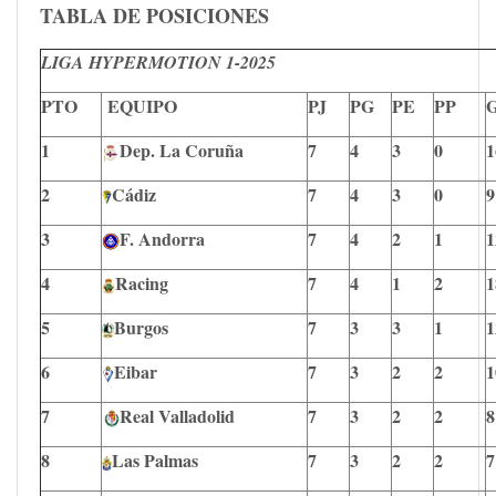
TABLA DE POSICIONES
LIGA HYPERMOTION 1-2025
PTO
EQUIPO
PJ
PG
PE
PP
1
Dep. La Coruña
7
4
3
0
1
2
Cádiz
7
4
3
0
9
3
F. Andorra
7
4
2
1
1
4
Racing
7
4
1
2
1
5
Burgos
7
3
3
1
1
6
Eibar
7
3
2
2
1
7
Real Valladolid
7
3
2
2
8
8
Las Palmas
7
3
2
2
7