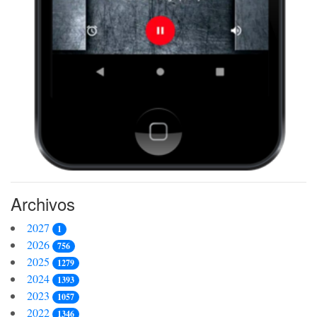
Archivos
2027
1
2026
756
2025
1279
2024
1393
2023
1057
2022
1346