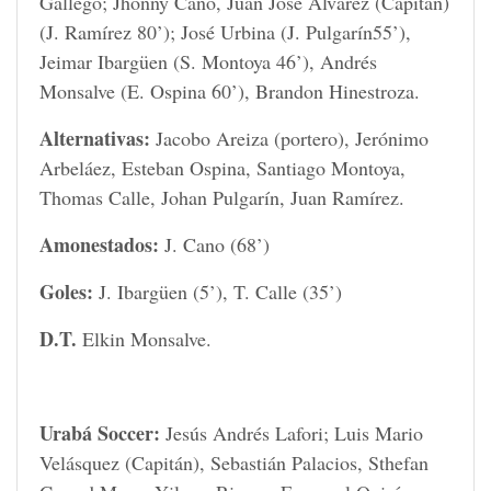
Gallego; Jhonny Cano, Juan José Álvarez (Capitán)
(J. Ramírez 80’); José Urbina (J. Pulgarín55’),
Jeimar Ibargüen (S. Montoya 46’), Andrés
Monsalve (E. Ospina 60’), Brandon Hinestroza.
Alternativas:
Jacobo Areiza (portero), Jerónimo
Arbeláez, Esteban Ospina, Santiago Montoya,
Thomas Calle, Johan Pulgarín, Juan Ramírez.
Amonestados:
J. Cano (68’)
Goles:
J. Ibargüen (5’), T. Calle (35’)
D.T.
Elkin Monsalve.
Urabá Soccer:
Jesús Andrés Lafori; Luis Mario
Velásquez (Capitán), Sebastián Palacios, Sthefan