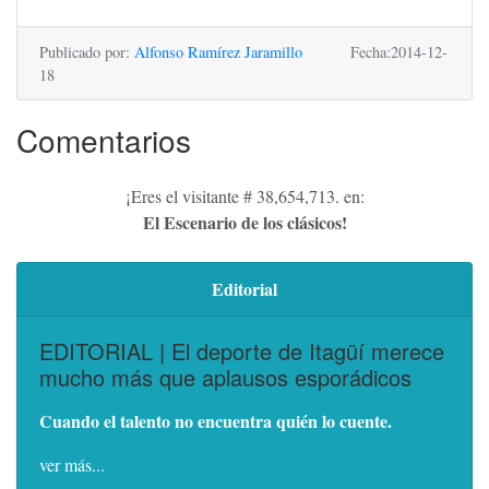
Publicado por:
Alfonso Ramírez Jaramillo
Fecha:2014-12-
18
Comentarios
¡Eres el visitante # 38,654,713. en:
El Escenario de los clásicos!
Editorial
EDITORIAL | El deporte de Itagüí merece
mucho más que aplausos esporádicos
Cuando el talento no encuentra quién lo cuente.
ver más...