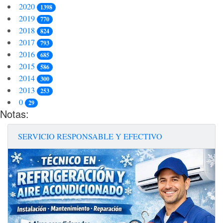
2020
1398
2019
770
2018
824
2017
793
2016
685
2015
586
2014
300
2013
253
0
29
Notas:
SERVICIO RESPONSABLE Y EFECTIVO