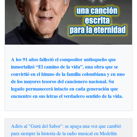
A los 91 años falleció el compositor antioqueño que
inmortalizó “El camino de la vida”, una obra que se
convirtió en el himno de la familia colombiana y en uno
de los mayores tesoros del cancionero nacional. Su
legado permanecerá intacto en cada generación que
encuentre en sus letras el verdadero sentido de la vida.
Adiós al "Gurú del Sabor": se apaga una voz que cambió
para siempre la historia de la radio musical en Medellín