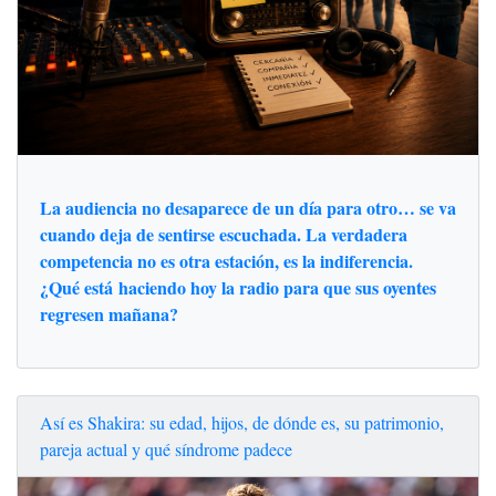
La audiencia no desaparece de un día para otro… se va
cuando deja de sentirse escuchada. La verdadera
competencia no es otra estación, es la indiferencia.
¿Qué está haciendo hoy la radio para que sus oyentes
regresen mañana?
Así es Shakira: su edad, hijos, de dónde es, su patrimonio,
pareja actual y qué síndrome padece