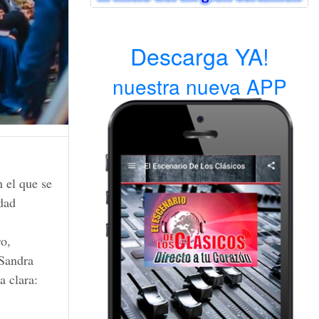
Descarga YA!
nuestra nueva APP
n el que se
udad
ro,
 Sandra
a clara: