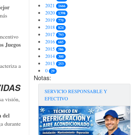
2021
1666
ejor
2020
1398
 más
2019
770
2018
824
2017
793
incentivo
2016
685
os Juegos
2015
586
2014
300
2013
253
acteriza a
0
29
Notas:
IDAS
SERVICIO RESPONSABLE Y
EFECTIVO
a visión,
a del
ga durante