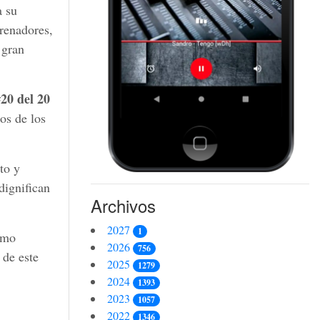
a su
trenadores,
 gran
20 del 20
dos de los
to y
dignifican
Archivos
2027
1
omo
2026
756
 de este
2025
1279
2024
1393
2023
1057
2022
1346