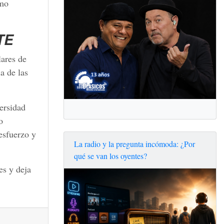
smo
TE
lares de
a de las
ersidad
o
 esfuerzo y
La radio y la pregunta incómoda: ¿Por
qué se van los oyentes?
es y deja