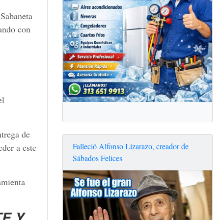
e Sabaneta
vando con
el
.
trega de
Falleció Alfonso Lizarazo, creador de
eder a este
Sábados Felices
amienta
E Y