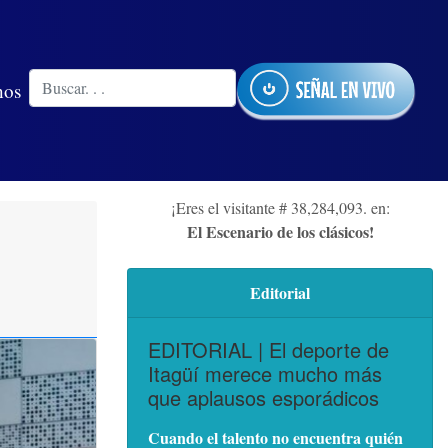
nos
¡Eres el visitante # 38,284,093. en:
El Escenario de los clásicos!
Editorial
EDITORIAL | El deporte de
Itagüí merece mucho más
que aplausos esporádicos
Cuando el talento no encuentra quién