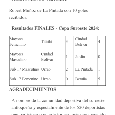
Robert Muñoz de La Pintada con 10 goles
recibidos.
Resultados FINALES - Copa Suroeste 2024:
Mayores
Ciudad
Titiribí
3
4
Femenino
Bolívar
Mayores
Ciudad
1
Jardín
0
Masculino
Bolívar
Sub 17 Masculino
Urrao
2
La Pintada
1
Sub 17 Femenino
Urrao
0
Betulia
5
AGRADECIMIENTOS
A nombre de la comunidad deportiva del suroeste
antioqueño y especialmente de los 520 deportistas
que participaron en este torneo, más que merecido