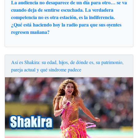
La audiencia no desaparece de un día para otro… se va
cuando deja de sentirse escuchada. La verdadera
competencia no es otra estación, es la indiferencia.
¿Qué está haciendo hoy la radio para que sus oyentes
regresen mañana?
Así es Shakira: su edad, hijos, de dónde es, su patrimonio,
pareja actual y qué síndrome padece