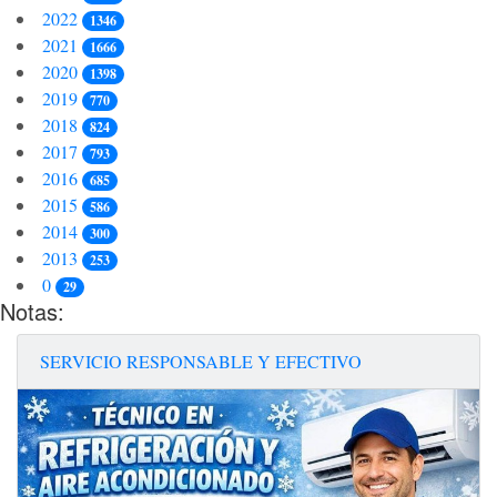
2022
1346
2021
1666
2020
1398
2019
770
2018
824
2017
793
2016
685
2015
586
2014
300
2013
253
0
29
Notas:
SERVICIO RESPONSABLE Y EFECTIVO