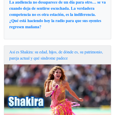
La audiencia no desaparece de un día para otro… se va
cuando deja de sentirse escuchada. La verdadera
competencia no es otra estación, es la indiferencia.
¿Qué está haciendo hoy la radio para que sus oyentes
regresen mañana?
Así es Shakira: su edad, hijos, de dónde es, su patrimonio,
pareja actual y qué síndrome padece