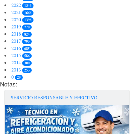
2022
1346
2021
1666
2020
1398
2019
770
2018
824
2017
793
2016
685
2015
586
2014
300
2013
253
0
29
Notas:
SERVICIO RESPONSABLE Y EFECTIVO