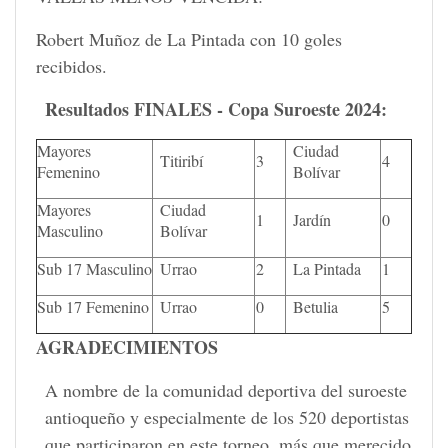
Robert Muñoz de La Pintada con 10 goles
recibidos.
Resultados FINALES - Copa Suroeste 2024:
Mayores
Ciudad
Titiribí
3
4
Femenino
Bolívar
Mayores
Ciudad
1
Jardín
0
Masculino
Bolívar
Sub 17 Masculino
Urrao
2
La Pintada
1
Sub 17 Femenino
Urrao
0
Betulia
5
AGRADECIMIENTOS
A nombre de la comunidad deportiva del suroeste
antioqueño y especialmente de los 520 deportistas
que participaron en este torneo, más que merecido