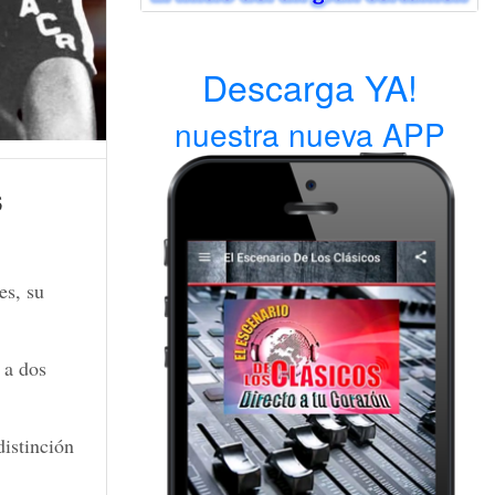
Descarga YA!
nuestra nueva APP
s
es, su
 a dos
istinción