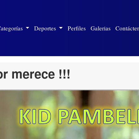
ite)
ategorías
Deportes
Perfiles
Galerias
Contácte
or merece !!!