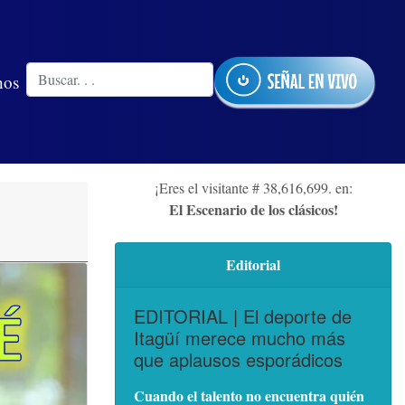
nos
¡Eres el visitante # 38,616,699. en:
El Escenario de los clásicos!
Editorial
EDITORIAL | El deporte de
Itagüí merece mucho más
que aplausos esporádicos
Cuando el talento no encuentra quién