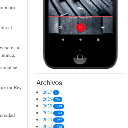
lombiano
bía al
evisores a
ó nunca.
cional se
Archivos
 fue un Rey
2027
1
2026
758
2025
1279
2024
1393
ersidad
2023
1057
2022
1346