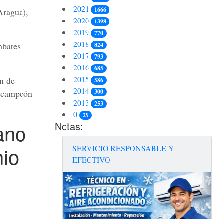
2021
1666
Aragua),
2020
1398
2019
770
2018
mbates
824
2017
793
2016
685
2015
n de
586
2014
300
e campeón
2013
253
0
29
Notas:
ano
nio
SERVICIO RESPONSABLE Y
EFECTIVO