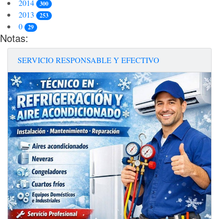
2014
300
2013
253
0
29
Notas:
SERVICIO RESPONSABLE Y EFECTIVO