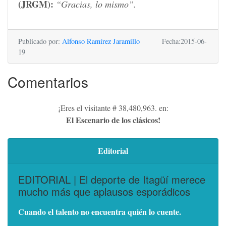
(JRGM):
“Gracias, lo mismo”.
Publicado por:
Alfonso Ramírez Jaramillo
Fecha:2015-06-
19
Comentarios
¡Eres el visitante # 38,480,963. en:
El Escenario de los clásicos!
Editorial
EDITORIAL | El deporte de Itagüí merece
mucho más que aplausos esporádicos
Cuando el talento no encuentra quién lo cuente.