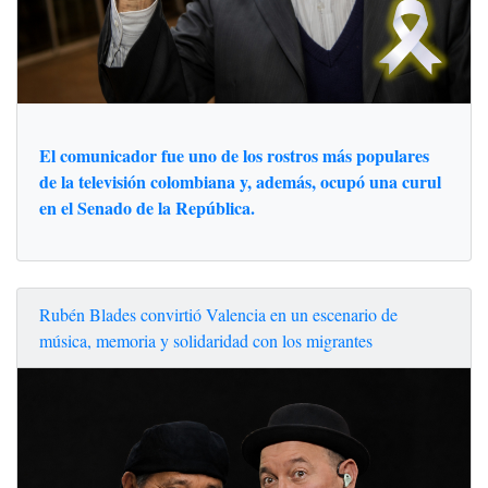
El comunicador fue uno de los rostros más populares
de la televisión colombiana y, además, ocupó una curul
en el Senado de la República.
Rubén Blades convirtió Valencia en un escenario de
música, memoria y solidaridad con los migrantes