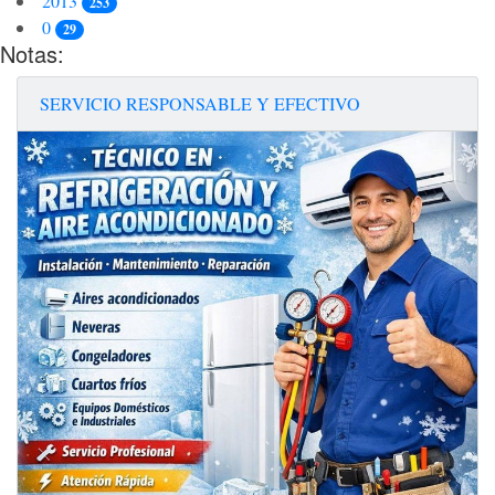
2013
253
0
29
Notas:
SERVICIO RESPONSABLE Y EFECTIVO