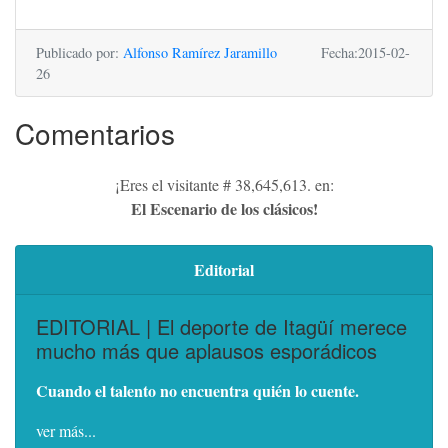
Publicado por:
Alfonso Ramírez Jaramillo
Fecha:2015-02-
26
Comentarios
¡Eres el visitante # 38,645,613. en:
El Escenario de los clásicos!
Editorial
EDITORIAL | El deporte de Itagüí merece
mucho más que aplausos esporádicos
Cuando el talento no encuentra quién lo cuente.
ver más...