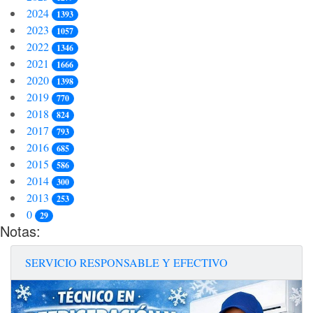
2024
1393
2023
1057
2022
1346
2021
1666
2020
1398
2019
770
2018
824
2017
793
2016
685
2015
586
2014
300
2013
253
0
29
Notas:
SERVICIO RESPONSABLE Y EFECTIVO