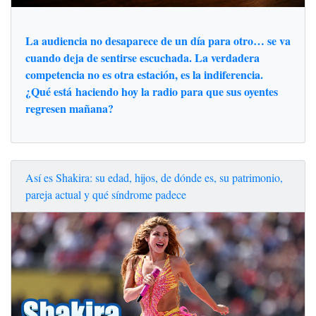
La audiencia no desaparece de un día para otro… se va
cuando deja de sentirse escuchada. La verdadera
competencia no es otra estación, es la indiferencia.
¿Qué está haciendo hoy la radio para que sus oyentes
regresen mañana?
Así es Shakira: su edad, hijos, de dónde es, su patrimonio,
pareja actual y qué síndrome padece