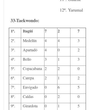
12º. Yarumal
33-Taekwondo:
1º.
Itagüí
7
2
7
2º.
Medellín
4
4
3
3º.
Apartadó
4
0
2
4º.
Bello
3
1
3
5º.
Copacabana
2
2
0
6º.
Carepa
2
1
2
7º.
Envigado
0
6
5
8º.
Caldas
0
2
0
9º.
Girardota
0
1
5