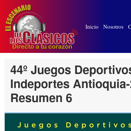
(wh
Inicio
Nosotros
C
44º Juegos Deportivo
Indeportes Antioquia-
Resumen 6