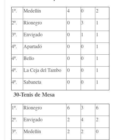
1º.
Medellín
4
0
2
2º.
Rionegro
0
3
1
3º.
Envigado
0
1
1
4º.
Apartadó
0
0
1
4º.
Bello
0
0
1
4º.
La Ceja del Tambo
0
0
1
4º.
Sabaneta
0
0
1
30-Tenis de Mesa
1º.
Rionegro
6
3
6
2º.
Envigado
2
4
2
3º.
Medellín
2
2
0