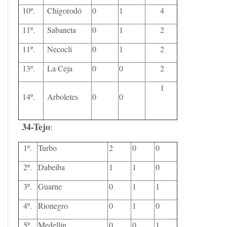
10º.
Chigorodó
0
1
4
11º.
Sabaneta
0
1
2
11º.
Necoclí
0
1
2
13º.
La Ceja
0
0
2
1
14º.
Arboletes
0
0
34-Tejo
:
1º.
Turbo
2
0
0
2º.
Dabeiba
1
1
0
3º.
Guarne
0
1
1
4º.
Rionegro
0
1
0
5º.
Medellín
0
0
1