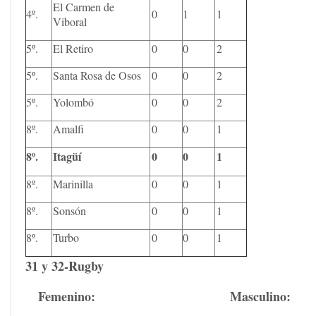
El Carmen de
4º.
0
1
1
Viboral
5º.
El Retiro
0
0
2
5º.
Santa Rosa de Osos
0
0
2
5º.
Yolombó
0
0
2
8º.
Amalfi
0
0
1
8º.
Itagüí
0
0
1
8º.
Marinilla
0
0
1
8º.
Sonsón
0
0
1
8º.
Turbo
0
0
1
31 y 32-Rugby
Femenino
:
Masculino
: