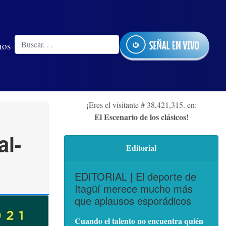
nos
¡Eres el visitante # 38,421,315. en:
El Escenario de los clásicos!
al-
Editorial
EDITORIAL | El deporte de
Itagüí merece mucho más
que aplausos esporádicos
Cuando el talento no encuentra quién