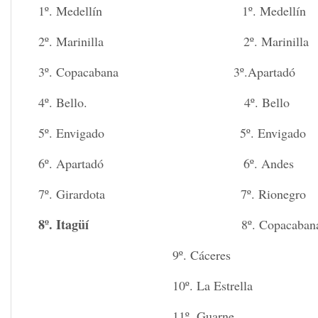
1º. Medellín 1º. Medellín
2º. Marinilla 2º. Marinilla
3º. Copacabana 3º.Apartadó
4º. Bello. 4º. Bello
5º. Envigado 5º. Envigado
6º. Apartadó 6º. Andes
7º. Girardota 7º. Rionegro
8º. Itagüí
8º. Copacaban
9º. Cáceres
10º. La Estrella
11º. Guarne