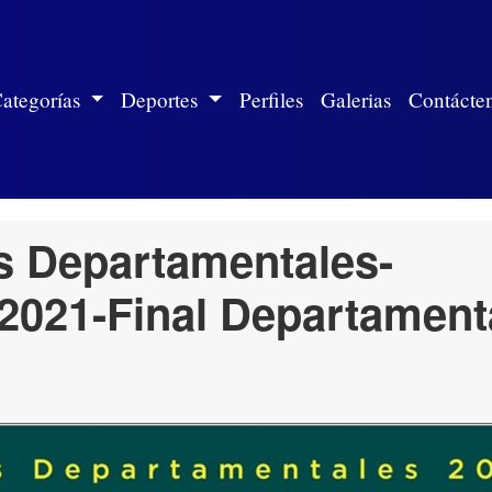
ite)
ategorías
Deportes
Perfiles
Galerias
Contácte
s Departamentales-
2021-Final Departament