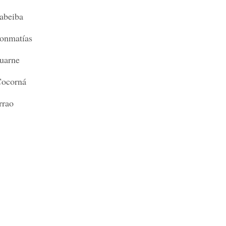
iba
tías
ne
rná
ao