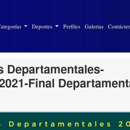
ite)
ategorías
Deportes
Perfiles
Galerias
Contácte
s Departamentales-
2021-Final Departament