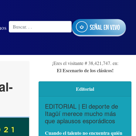
nos
¡Eres el visitante # 38,421,747. en:
El Escenario de los clásicos!
al-
Editorial
EDITORIAL | El deporte de
Itagüí merece mucho más
que aplausos esporádicos
Cuando el talento no encuentra quién