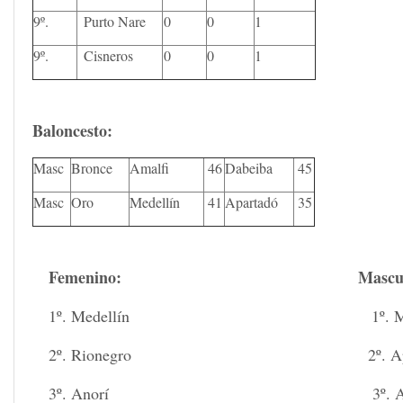
9º.
Purto Nare
0
0
1
9º.
Cisneros
0
0
1
Baloncesto:
Masc
Bronce
Amalfi
46
Dabeiba
45
Masc
Oro
Medellín
41
Apartadó
35
Femenino:
Mascu
1º. Medellín 1º. Mede
2º. Rionegro 2º. Apart
3º. Anorí 3º. Amal