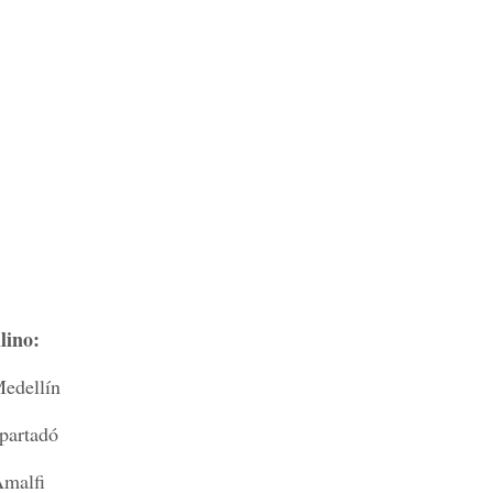
lino
:
llín
adó
fi