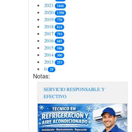
2021
1666
2020
1398
2019
770
2018
824
2017
793
2016
685
2015
586
2014
300
2013
253
0
29
Notas:
SERVICIO RESPONSABLE Y
EFECTIVO