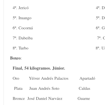
4º. Jericó 4º. Dabe
5º. Ituango 5º. Donma
6º. Cocorná 6º. Guar
7º. Dabeiba 7º. Coco
8º. Turbo 8º. Urr
Boxeo
:
Final, 54 kilogramos. Júnior.
Oro Yéiver Andrés Palacios Apartadó
Plata Juan Andrés Soto Caldas
Bronce José Daniel Narváez Guarne