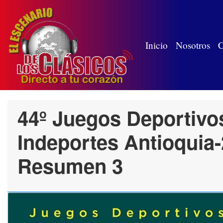
(wh
Inicio
Nosotros
C
44º Juegos Deportivo
Indeportes Antioquia-
Resumen 3