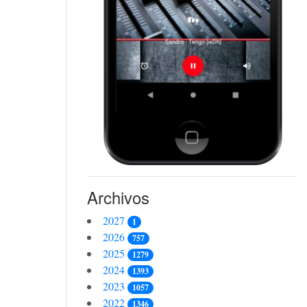
Archivos
2027
1
2026
757
2025
1279
2024
1393
2023
1057
2022
1346