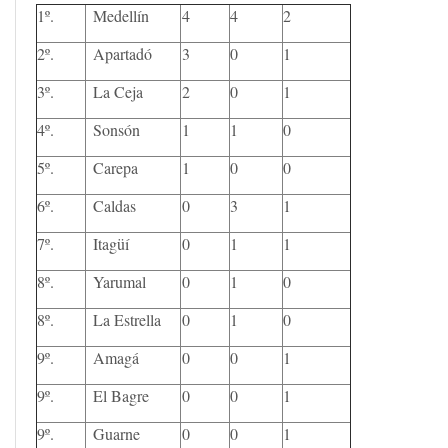
1º.
Medellín
4
4
2
2º.
Apartadó
3
0
1
3º.
La Ceja
2
0
1
4º.
Sonsón
1
1
0
5º.
Carepa
1
0
0
6º.
Caldas
0
3
1
7º.
Itagüí
0
1
1
8º.
Yarumal
0
1
0
8º.
La Estrella
0
1
0
9º.
Amagá
0
0
1
9º.
El Bagre
0
0
1
9º.
Guarne
0
0
1