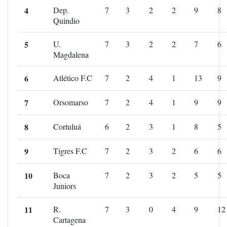
4
Dep.
7
3
2
2
9
8
Quindio
5
U.
7
3
2
2
7
6
Magdalena
6
Atlético F.C
7
2
4
1
13
9
7
Orsomarso
7
2
4
1
9
9
8
Cortuluá
6
2
3
1
8
5
9
Tigres F.C
7
2
3
2
6
6
10
Boca
7
2
3
2
5
5
Juniors
11
R.
7
3
0
4
9
12
Cartagena