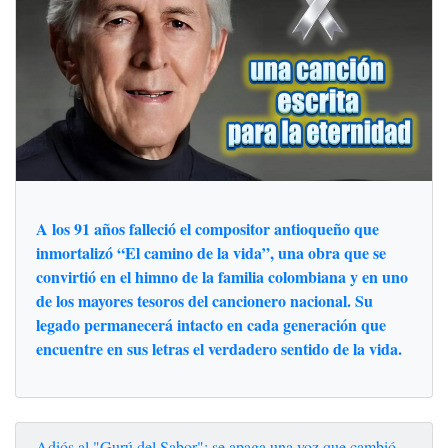
A los 91 años falleció el compositor antioqueño que
inmortalizó “El camino de la vida”, una obra que se
convirtió en el himno de la familia colombiana y en uno
de los mayores tesoros del cancionero nacional. Su
legado permanecerá intacto en cada generación que
encuentre en sus letras el verdadero sentido de la vida.
Adiós al "Gurú del Sabor": se apaga una voz que cambió