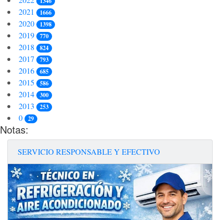
1346
2021
1666
2020
1398
2019
770
2018
824
2017
793
2016
685
2015
586
2014
300
2013
253
0
29
Notas:
SERVICIO RESPONSABLE Y EFECTIVO