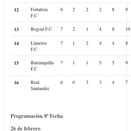
12
Fortaleza
6
2
2
2
8
9
F.C
13
Bogotá F.C
7
2
1
4
8
19
14
Llaneros
7
1
2
4
4
8
F.C
15
Barranquilla
7
1
1
5
5
9
F.C
16
Real
6
0
3
3
4
7
Santander
Programación 8ª Fecha
26 de febrero