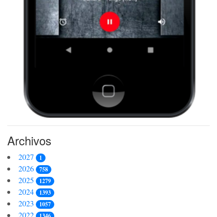
Archivos
2027
1
2026
758
2025
1279
2024
1393
2023
1057
2022
1346