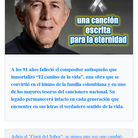
A los 91 años falleció el compositor antioqueño que
inmortalizó “El camino de la vida”, una obra que se
convirtió en el himno de la familia colombiana y en uno
de los mayores tesoros del cancionero nacional. Su
legado permanecerá intacto en cada generación que
encuentre en sus letras el verdadero sentido de la vida.
Adiós al "Gurú del Sabor": se apaga una voz que cambió