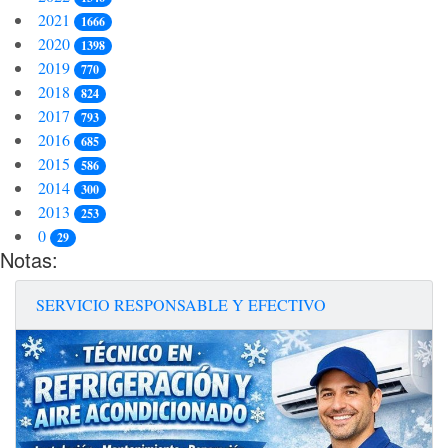
2021
1666
2020
1398
2019
770
2018
824
2017
793
2016
685
2015
586
2014
300
2013
253
0
29
Notas:
SERVICIO RESPONSABLE Y EFECTIVO