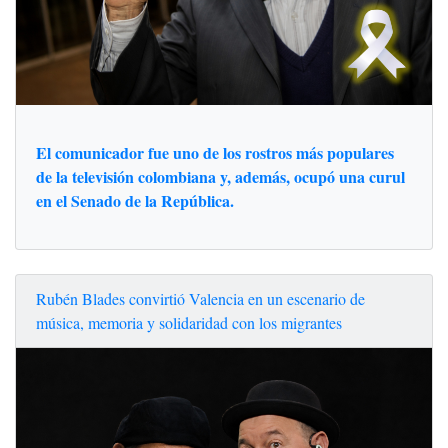
El comunicador fue uno de los rostros más populares
de la televisión colombiana y, además, ocupó una curul
en el Senado de la República.
Rubén Blades convirtió Valencia en un escenario de
música, memoria y solidaridad con los migrantes