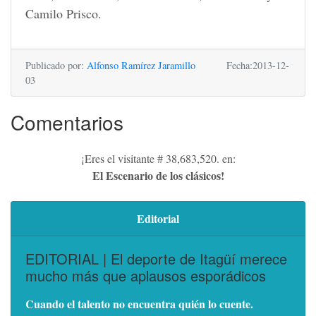
Camilo Prisco.
Publicado por:
Alfonso Ramírez Jaramillo
Fecha:2013-12-
03
Comentarios
¡Eres el visitante # 38,683,520. en:
El Escenario de los clásicos!
Editorial
EDITORIAL | El deporte de Itagüí merece
mucho más que aplausos esporádicos
Cuando el talento no encuentra quién lo cuente.