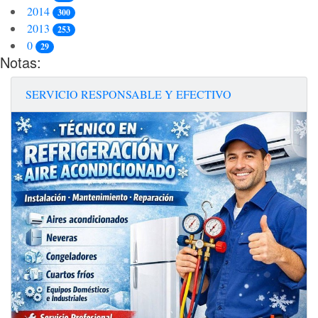
2014
300
2013
253
0
29
Notas:
SERVICIO RESPONSABLE Y EFECTIVO