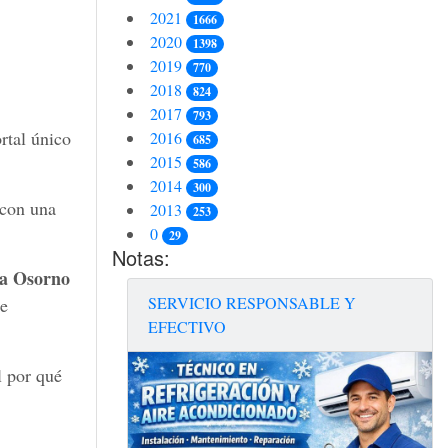
2021
1666
2020
1398
2019
770
2018
824
2017
793
ortal único
2016
685
2015
586
2014
300
 con una
2013
253
0
29
Notas:
na Osorno
SERVICIO RESPONSABLE Y
se
EFECTIVO
l por qué