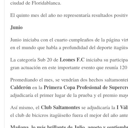
ciudad de Floridablanca.
El quinto mes del año no representaría resultados positivo
Junio
Junio iniciaba con el cuarto cumpleaños de la página vi
en el mundo que habla a profundidad del deporte itagüis
Leones F.C
La categoría Sub 20 de
iniciaba su particip
gran actuación en este importante evento que reunía 120
Promediando el mes, se vendrían dos hechos saltamonteño
Calderón
Primera Copa Profesional de Supercr
en la
adjudicaría el primer lugar de la prueba y el premio ma
Club Saltamontes
I Vá
Así mismo, el
se adjudicaría la
el club de bicicros itagüiseño fuera el mejor del año ante
Mañana, lo más brillante de Julio, agosto y septiemb