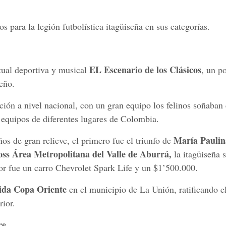
s para la legión futbolística itagüiseña en sus categorías.
EL Escenario de los Clásicos
rtual deportiva y musical
, un p
eño.
ación a nivel nacional, con un gran equipo los felinos soñaban
 equipos de diferentes lugares de Colombia.
María Pauli
s de gran relieve, el primero fue el triunfo de
oss Área Metropolitana del Valle de Aburrá,
la itagüiseña 
yor fue un carro Chevrolet Spark Life y un $1’500.000.
lida Copa Oriente
en el municipio de La Unión, ratificando e
rior.
re