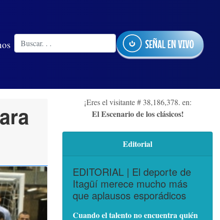
nos
¡Eres el visitante # 38,186,378. en:
ara
El Escenario de los clásicos!
Editorial
EDITORIAL | El deporte de
Itagüí merece mucho más
que aplausos esporádicos
Cuando el talento no encuentra quién