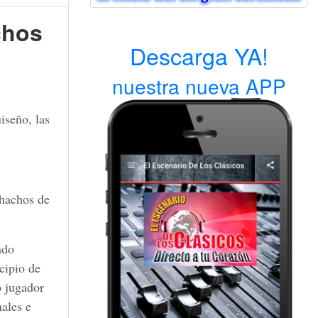
chos
Descarga YA!
nuestra nueva APP
iseño, las
chachos de
ado
icipio de
o jugador
nales e