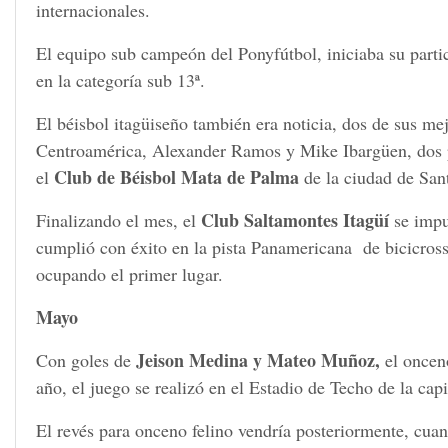
internacionales.
El equipo sub campeón del Ponyfútbol, iniciaba su part
en la categoría sub 13ª.
El béisbol itagüiseño también era noticia, dos de sus mej
Centroamérica, Alexander Ramos y Mike Ibargüen, dos 
Club de Béisbol Mata de Palma
el
de la ciudad de Sa
Club Saltamontes Itagüí
Finalizando el mes, el
se impu
cumplió con éxito en la pista Panamericana de bicicross
ocupando el primer lugar.
Mayo
Jeison Medina y Mateo Muñoz,
Con goles de
el oncen
año, el juego se realizó en el Estadio de Techo de la capi
El revés para onceno felino vendría posteriormente, cuand