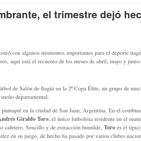
mbrante, el trimestre dejó he
mostró con algunos momentos importantes para el deporte itagü
crós, aquí está el recuento de los meses de abril, mayo y junio:
Fútbol de Salón de Itagüí en la 2ª Copa Élite, un grupo de mu
l sueño departamental.
r puntapié en la ciudad de San Juan, Argentina. En el combin
Andrés Giraldo Toro
, el único futbolista residente en el mun
Toro
o cafetero. Sencillo y de extracción humilde,
es el típic
sitez en su juego, de hecho ha pasado por varios clubes nacio