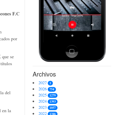
eones F.C
n
cados por
X
que se
títulos
Archivos
2027
1
2026
754
la del
2025
1279
2024
1393
2023
1057
 en la
2022
1346