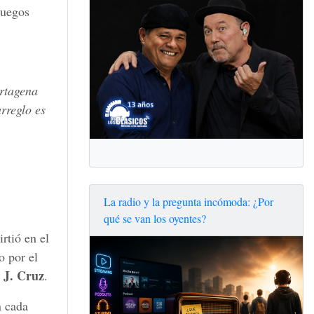
Juegos
artagena
arreglo es
La radio y la pregunta incómoda: ¿Por
qué se van los oyentes?
rtió en el
o por el
 J. Cruz
.
n cada