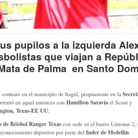
s pupilos a la izquierda Ale
bolistas que viajan a Repúbl
l Mata de Palma en Santo Do
Secret
l contrato en el municipio de Itagüí, propiamente en la
Hamilton Saravia
 orientó en aquel entonces con
el Scout y
ington, Texas-EE UU
.
b de Béisbol Ranger Texas
con sede en el barrio Limonar 2,
Inder de Medellín
reconocimiento deportivo por parte del
.