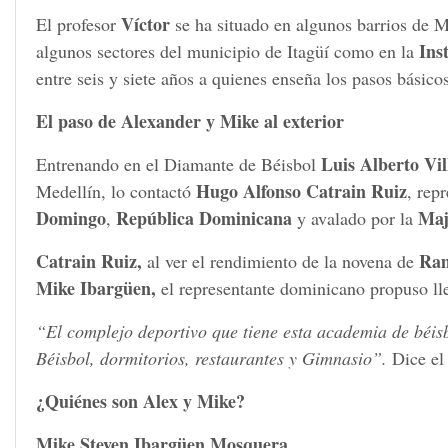
Víctor
El profesor
se ha situado en algunos barrios de 
Ins
algunos sectores del municipio de Itagüí como en la
entre seis y siete años a quienes enseña los pasos básico
El paso de Alexander y Mike al exterior
Luis Alberto Vil
Entrenando en el Diamante de Béisbol
Hugo Alfonso Catrain Ruiz
Medellín, lo contactó
, rep
Domingo
República Dominicana
Maj
,
y avalado por la
Catrain Ruiz,
Ram
al ver el rendimiento de la novena de
Mike Ibargüen,
el representante dominicano propuso ll
“El complejo deportivo que tiene esta academia de béi
Béisbol, dormitorios, restaurantes y Gimnasio”.
Dice el 
¿Quiénes son Alex y Mike?
Mike Steven Ibargüen Mosquera