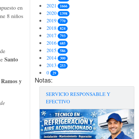
2021
1666
upuesto en
2020
1398
ne 8 niños
2019
770
2018
824
2017
793
2016
685
2015
 de
586
2014
Santo
300
de
2013
253
0
29
Notas:
 Ramos y
SERVICIO RESPONSABLE Y
EFECTIVO
de