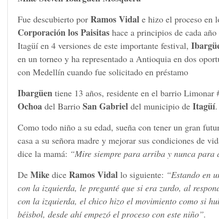
Ramos Vidal
Fue descubierto por
e hizo el proceso en 
Corporación los Paisitas
hace a principios de cada año 
Ibargü
Itagüí en 4 versiones de este importante festival,
en un torneo y ha representado a Antioquia en dos opor
con Medellín cuando fue solicitado en préstamo
Ibargüen
tiene 13 años, residente en el barrio Limonar #
Ochoa
San Gabriel
Itagüí
del Barrio
del municipio de
.
Como todo niño a su edad, sueña con tener un gran futur
casa a su señora madre y mejorar sus condiciones de vid
dice la mamá:
“Mire siempre para arriba y nunca para 
Mike
Ramos Vidal
De
dice
lo siguiente:
“Estando en un
con la izquierda, le pregunté que si era zurdo, al respo
con la izquierda, el chico hizo el movimiento como si h
béisbol, desde ahí empezó el proceso con este niño”.