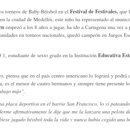
Festival de Festivales,
los torneos de Baby-Béisbol en el
que l
en la ciudad de Medellín, este niño ha representado al munici
en
empezó a los 8 años a jugar, ha ido a Cartagena una vez a p
tunidades en torneos nacionales, quedó campeón en Juegos Es
Educativa Es
 1, estudiante de sexto grado en la Institución
o, piensa que en el país centro americano lo logrará y podrá 
a, es el menor de cuatro hermanos y siempre tiene presente lo
abajo mijo”.
a placa deportiva en el barrio San Francisco, lo vi pateand
nderme afirmativamente le dije que me la lanzara una pelota d
ubiese jugado béisbol toda la vida y nunca había cogido una b