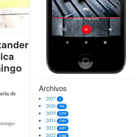
xander
ica
mingo
Archivos
aría de
2027
1
2026
756
2025
1279
2024
1393
 tiempo
2023
1057
2022
1346