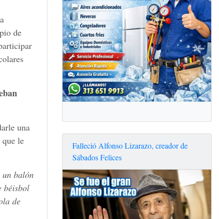
a
pio de
articipar
colares
teban
darle una
 que le
Falleció Alfonso Lizarazo, creador de
Sábados Felices
o un balón
e béisbol
ola de