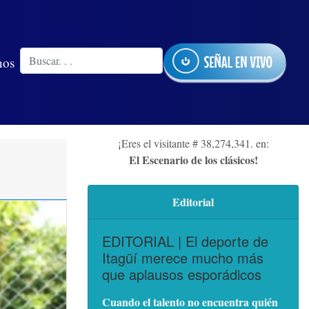
nos
¡Eres el visitante # 38,274,341. en:
El Escenario de los clásicos!
Editorial
EDITORIAL | El deporte de
Itagüí merece mucho más
que aplausos esporádicos
Cuando el talento no encuentra quién