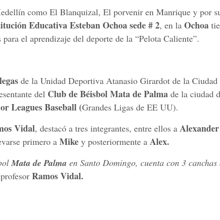
Medellín como El Blanquizal, El porvenir en Manrique y por s
titución Educativa Esteban Ochoa sede # 2
Ochoa
, en la
tie
s para el aprendizaje del deporte de la “Pelota Caliente”.
legas
de la Unidad Deportiva Atanasio Girardot de la Ciudad
Club de Béisbol Mata de Palma
resentante del
de la ciudad 
or Leagues
Baseball
(
Grandes Ligas de EE UU).
os Vidal
Alexander
, destacó a tres integrantes, entre ellos a
Mike
Alex.
evarse primero a
y posteriormente a
sbol
Mata de Palma
en Santo Domingo, cuenta con 3 canchas 
Ramos Vidal.
profesor