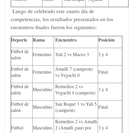
Luego de celebrado este cuarto día de
competencias, los resultados presentados en los
encuentros finales fueron los siguientes:
Deporte
Rama
Encuentro
Posición
Fútbol de
Femenino
Yalí 2 vs Maceo 3
3 y 4
salón
Fútbol de
Amalfi 7 (campeón)
Femenino
Final
salón
vs Vegachí 0
Fútbol de
Remedios 2 vs
Masculino
3 y 4
salón
Vegachí 4 (campeón)
Fútbol de
San Roque 3 vs Yalí 5
Masculino
Final
salón
(campeón)
Remedios 2 vs Amalfi
Fútbol
Masculino
2 (Amalfi ganó por
3 y 4