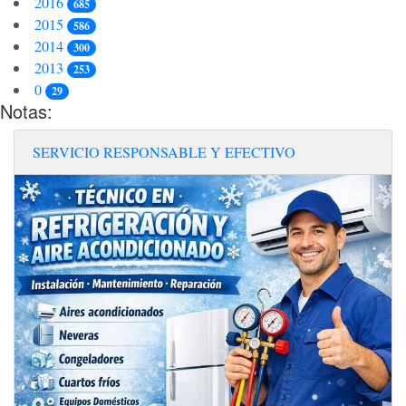
2016
685
2015
586
2014
300
2013
253
0
29
Notas:
SERVICIO RESPONSABLE Y EFECTIVO