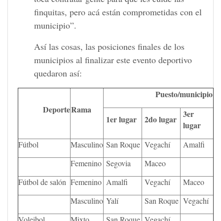
finquitas, pero acá están comprometidas con el
municipio”.
Así las cosas, las posiciones finales de los
municipios al finalizar este evento deportivo
quedaron así:
Puesto/municipio
Deporte
Rama
3er
1er lugar
2do lugar
lugar
Fútbol
Masculino
San Roque
Vegachí
Amalfi
Femenino
Segovia
Maceo
Fútbol de salón
Femenino
Amalfi
Vegachí
Maceo
Masculino
Yalí
San Roque
Vegachí
Voleibol
Mixto
San Roque
Vegachí