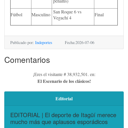
penaltis)
San Roque 6 vs
Fútbol
Masculino
Final
Vegachí 4
Publicado por:
Indeportes
Fecha:2026-07-06
Comentarios
¡Eres el visitante # 38,932,501. en:
El Escenario de los clásicos!
Editorial
EDITORIAL | El deporte de Itagüí merece
mucho más que aplausos esporádicos