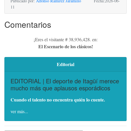
Publicado por:
Alfonso Ramírez Jaramillo
Fecha:2026-06-
11
Comentarios
¡Eres el visitante # 38,936,428. en:
El Escenario de los clásicos!
Editorial
EDITORIAL | El deporte de Itagüí merece
mucho más que aplausos esporádicos
Cuando el talento no encuentra quién lo cuente.
ver más...