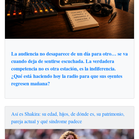
La audiencia no desaparece de un día para otro… se va
cuando deja de sentirse escuchada. La verdadera
competencia no es otra estación, es la indiferencia.
¿Qué está haciendo hoy la radio para que sus oyentes
regresen mañana?
Así es Shakira: su edad, hijos, de dónde es, su patrimonio,
pareja actual y qué síndrome padece