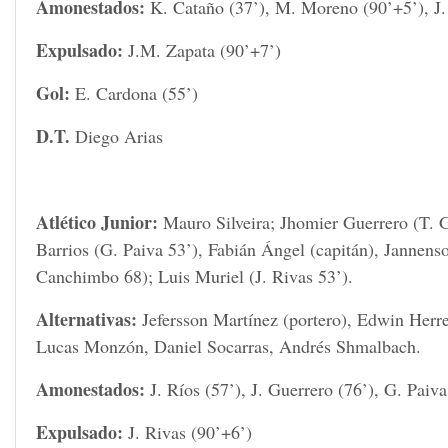
Amonestados:
K. Cataño (37’), M. Moreno (90’+5’), J.
Expulsado:
J.M. Zapata (90’+7’)
Gol:
E. Cardona (55’)
D.T.
Diego Arias
Atlético Junior:
Mauro Silveira; Jhomier Guerrero (T. G
Barrios (G. Paiva 53’), Fabián Ángel (capitán), Jannens
Canchimbo 68); Luis Muriel (J. Rivas 53’).
Alternativas:
Jefersson Martínez (portero), Edwin Herre
Lucas Monzón, Daniel Socarras, Andrés Shmalbach.
Amonestados:
J. Ríos (57’), J. Guerrero (76’), G. Paiva
Expulsado:
J. Rivas (90’+6’)