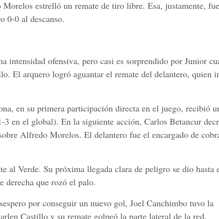
 Morelos estrelló un remate de tiro libre. Esa, justamente, fue
o 0-0 al descanso.
ma intensidad ofensiva, pero casi es sorprendido por Junior c
o. El arquero logró aguantar el remate del delantero, quien i
na, en su primera participación directa en el juego, recibió u
1-3 en el global). En la siguiente acción, Carlos Betancur dec
 sobre Alfredo Morelos. El delantero fue el encargado de cobra
te al Verde. Su próxima llegada clara de peligro se dio hasta 
e derecha que rozó el palo.
esespero por conseguir un nuevo gol, Joel Canchimbo tuvo la
rlen Castillo y su remate golpeó la parte lateral de la red.