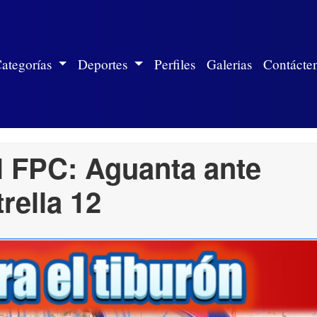
ite)
ategorías
Deportes
Perfiles
Galerias
Contácte
l FPC: Aguanta ante
rella 12