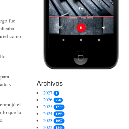
uego fue
plicaba
uriel como
llo.
 para
Archivos
iado y
2027
1
2026
758
 empujó el
2025
1279
r lo que la
2024
1393
o.
2023
1057
2022
1346