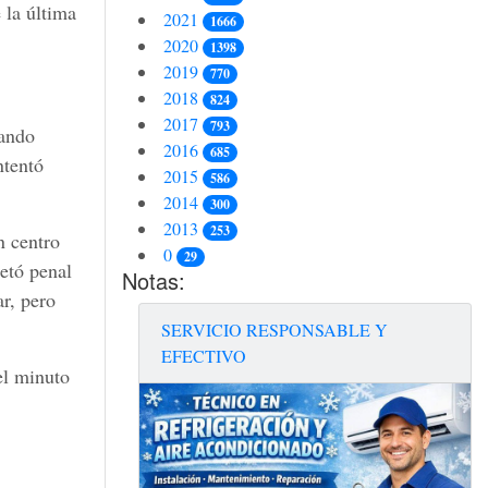
 la última
2021
1666
2020
1398
2019
770
2018
824
2017
793
uando
2016
685
ntentó
2015
586
2014
300
2013
253
n centro
0
29
retó penal
Notas:
r, pero
SERVICIO RESPONSABLE Y
EFECTIVO
el minuto