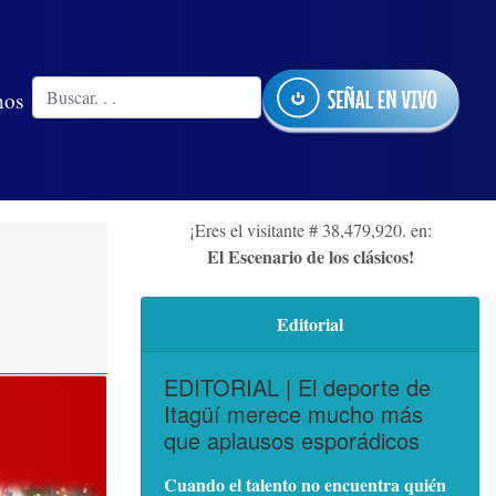
nos
¡Eres el visitante # 38,479,920. en:
El Escenario de los clásicos!
Editorial
EDITORIAL | El deporte de
Itagüí merece mucho más
que aplausos esporádicos
Cuando el talento no encuentra quién