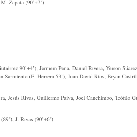
 M. Zapata (90’+7’)
utiérrez 90’+4’), Jermein Peña, Daniel Rivera, Yeison Súarez
on Sarmiento (E. Herrera 53’), Juan David Ríos, Bryan Castril
ra, Jesús Rivas, Guillermo Paiva, Joel Canchimbo, Teófilo Gu
 (89’), J. Rivas (90’+6’)