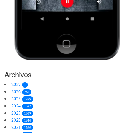
Archivos
2027
1
2026
760
2025
1279
2024
1393
2023
1057
2022
1346
2021
1666