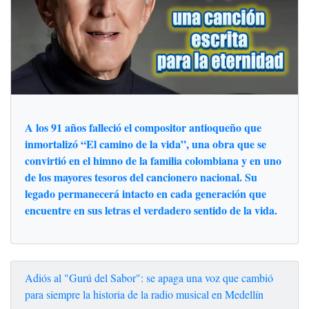
A los 91 años falleció el compositor antioqueño que
inmortalizó “El camino de la vida”, una obra que se
convirtió en el himno de la familia colombiana y en uno
de los mayores tesoros del cancionero nacional. Su
legado permanecerá intacto en cada generación que
encuentre en sus letras el verdadero sentido de la vida.
Adiós al "Gurú del Sabor": se apaga una voz que cambió
para siempre la historia de la radio musical en Medellín