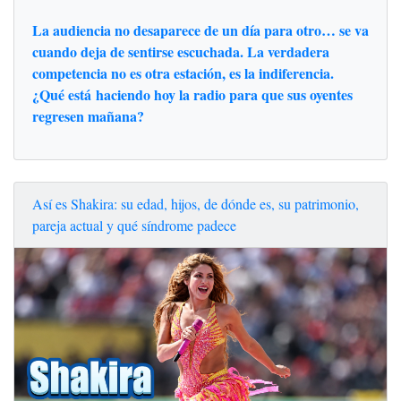
La audiencia no desaparece de un día para otro… se va
cuando deja de sentirse escuchada. La verdadera
competencia no es otra estación, es la indiferencia.
¿Qué está haciendo hoy la radio para que sus oyentes
regresen mañana?
Así es Shakira: su edad, hijos, de dónde es, su patrimonio,
pareja actual y qué síndrome padece