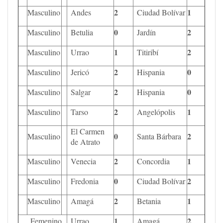
2
1
Masculino
Andes
Ciudad Bolívar
0
2
Masculino
Betulia
Jardín
1
2
Masculino
Urrao
Titiribí
2
0
Masculino
Jericó
Hispania
2
0
Masculino
Salgar
Hispania
2
1
Masculino
Tarso
Angelópolis
El Carmen
0
2
Masculino
Santa Bárbara
de Atrato
2
1
Masculino
Venecia
Concordia
0
2
Masculino
Fredonia
Ciudad Bolívar
2
1
Masculino
Amagá
Betania
1
2
Femenino
Urrao
Amagá