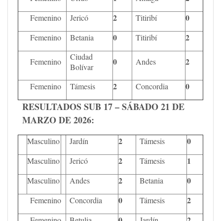
2
0
Femenino
Jericó
Titiribí
0
2
Femenino
Betania
Titiribí
Ciudad
0
2
Femenino
Andes
Bolívar
2
0
Femenino
Támesis
Concordia
RESULTADOS SUB 17 – SÁBADO 21 DE
MARZO DE 2026:
2
0
Masculino
Jardín
Támesis
2
1
Masculino
Jericó
Támesis
2
0
Masculino
Andes
Betania
0
2
Femenino
Concordia
Támesis
0
2
Femenino
Betulia
Jardín