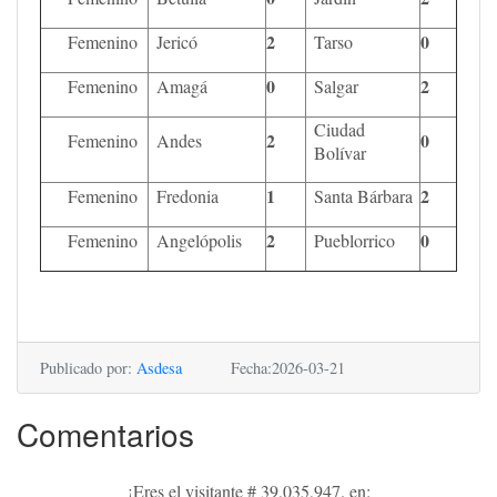
2
0
Femenino
Jericó
Tarso
0
2
Femenino
Amagá
Salgar
Ciudad
2
0
Femenino
Andes
Bolívar
1
2
Femenino
Fredonia
Santa Bárbara
2
0
Femenino
Angelópolis
Pueblorrico
Publicado por:
Asdesa
Fecha:2026-03-21
Comentarios
¡Eres el visitante # 39,035,947. en: