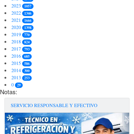
2023
1057
2022
1346
2021
1666
2020
1398
2019
770
2018
824
2017
793
2016
685
2015
586
2014
300
2013
253
0
29
Notas:
SERVICIO RESPONSABLE Y EFECTIVO