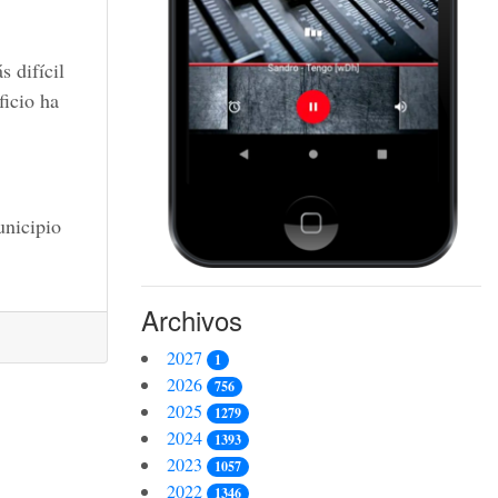
s difícil
ficio ha
unicipio
Archivos
2027
1
2026
756
2025
1279
2024
1393
2023
1057
2022
1346