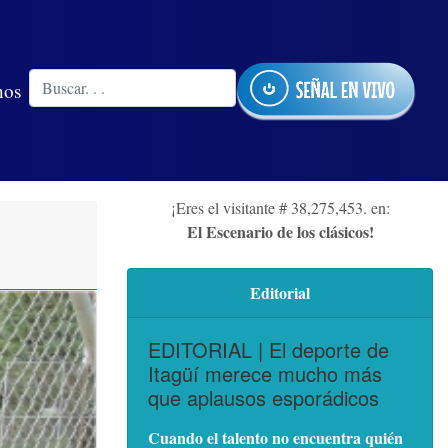
nos
¡Eres el visitante # 38,275,453. en:
El Escenario de los clásicos!
Editorial
EDITORIAL | El deporte de
Itagüí merece mucho más
que aplausos esporádicos
Cuando el talento no encuentra quién