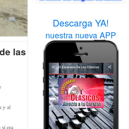
Descarga YA!
nuestra nueva APP
de las
r
 y al
 si era