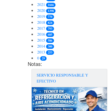
2021
1666
2020
1398
2019
770
2018
824
2017
793
2016
685
2015
586
2014
300
2013
253
0
29
Notas:
SERVICIO RESPONSABLE Y
EFECTIVO