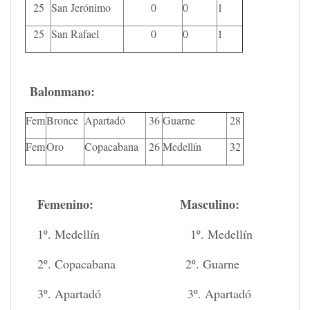
25
San Jerónimo
0
0
1
25
San Rafael
0
0
1
Balonmano:
Fem
Bronce
Apartadó
36
Guarne
28
Fem
Oro
Copacabana
26
Medellín
32
Femenino:
Masculino
:
1º. Medellín 1º. Medellín
2º. Copacabana 2º. Guarne
3º. Apartadó 3º. Apartadó