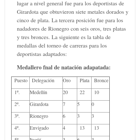
lugar a nivel general fue para los deportistas de
Girardota que obtuvieron siete metales dorados y
cinco de plata. La tercera posición fue para los
nadadores de Rionegro con seis oros, tres platas
y tres bronces. La siguiente es la tabla de
medallas del torneo de carreras para los
deportistas adaptados:
Medallero fnal de natación adapatada:
Puesto
Delegación
Oro
Plata
Bronce
1º.
Medellín
20
22
10
2º.
Girardota
7
5
0
3º.
Rionegro
6
3
3
4º.
Envigado
4
13
13
5º.
Itagüí
3
6
3