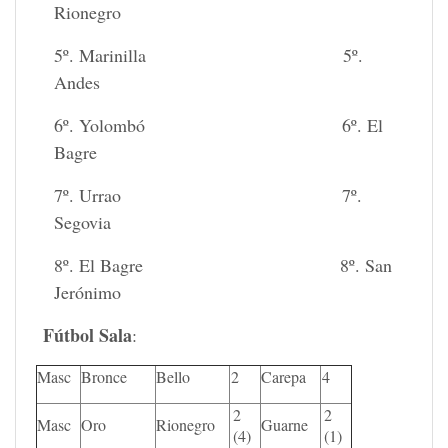
Rionegro
5º. Marinilla 5º.
Andes
6º. Yolombó 6º. El
Bagre
7º. Urrao 7º.
Segovia
8º. El Bagre 8º. San
Jerónimo
Fútbol Sala
:
Masc
Bronce
Bello
2
Carepa
4
2
2
Masc
Oro
Rionegro
Guarne
(4)
(1)