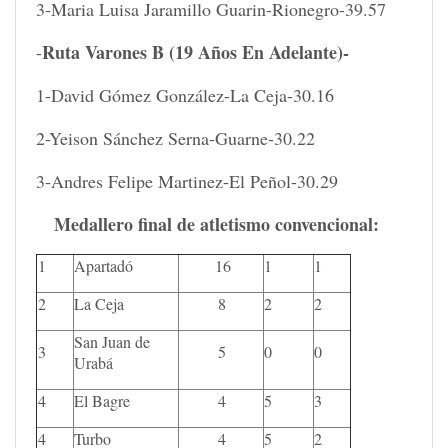
3-Maria Luisa Jaramillo Guarin-Rionegro-39.57
Ruta Varones B (19 Años En Adelante)-
-
1-David Gómez González-La Ceja-30.16
2-Yeison Sánchez Serna-Guarne-30.22
3-Andres Felipe Martinez-El Peñol-30.29
Medallero final de atletismo convencional:
1
Apartadó
16
1
1
2
La Ceja
8
2
2
San Juan de
3
5
0
0
Urabá
4
El Bagre
4
5
3
4
Turbo
4
5
2