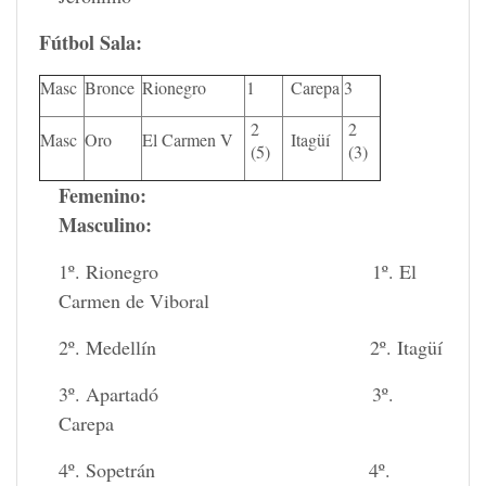
Fútbol Sala:
Masc
Bronce
Rionegro
1
Carepa
3
2
2
Masc
Oro
El Carmen V
Itagüí
(5)
(3)
Femenino:
Masculino
:
1º. Rionegro 1º. El
Carmen de Viboral
2º. Medellín 2º. Itagüí
3º. Apartadó 3º.
Carepa
4º. Sopetrán 4º.