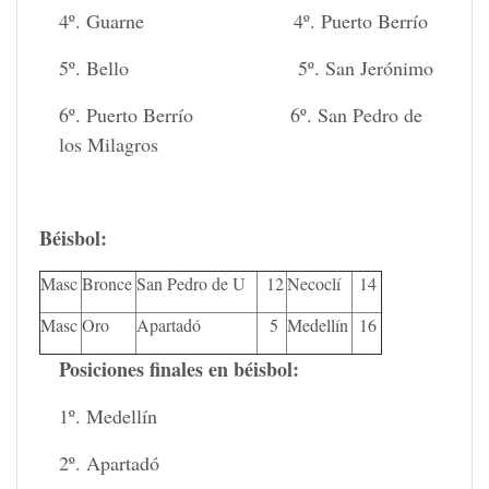
4º. Guarne 4º. Puerto Berrío
5º. Bello 5º. San Jerónimo
6º. Puerto Berrío 6º. San Pedro de
los Milagros
Béisbol:
Masc
Bronce
San Pedro de U
12
Necoclí
14
Masc
Oro
Apartadó
5
Medellín
16
Posiciones finales en béisbol:
1º. Medellín
2º. Apartadó