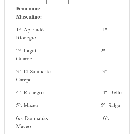
Femenino:
Masculino
:
1º. Apartadó 1º.
Rionegro
2º. Itagüí 2º.
Guarne
3º. El Santuario 3º.
Carepa
4º. Rionegro 4º. Bello
5º. Maceo 5º. Salgar
6o. Donmatías 6º.
Maceo