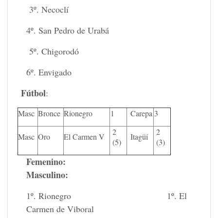
3º. Necoclí
4º. San Pedro de Urabá
5º. Chigorodó
6º. Envigado
Fútbol
:
Masc
Bronce
Rionegro
1
Carepa
3
2
2
Masc
Oro
El Carmen V
Itagüí
(5)
(3)
Femenino:
Masculino
:
1º. Rionegro 1º. El
Carmen de Viboral