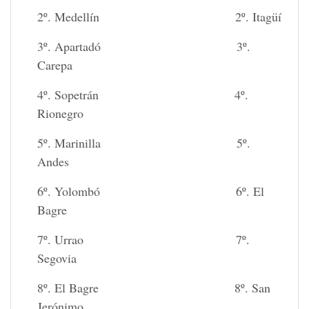
2º. Medellín 2º. Itagüí
3º. Apartadó 3º.
Carepa
4º. Sopetrán 4º.
Rionegro
5º. Marinilla 5º.
Andes
6º. Yolombó 6º. El
Bagre
7º. Urrao 7º.
Segovia
8º. El Bagre 8º. San
Jerónimo