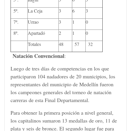
5º.
La Ceja
3
6
3
7º.
Urrao
3
1
0
8º.
Apartadó
2
1
0
Totales
48
57
32
Natación Convencional
:
Luego de tres días de competencias en los que
participaron 104 nadadores de 20 municipios, los
representantes del municipio de Medellín fueron
los campeones generales del torneo de natación
carreras de esta Final Departamental.
Para obtener la primera posición a nivel general,
los capitalinos sumaron 13 medallas de oro, 11 de
plata y seis de bronce. El segundo lugar fue para