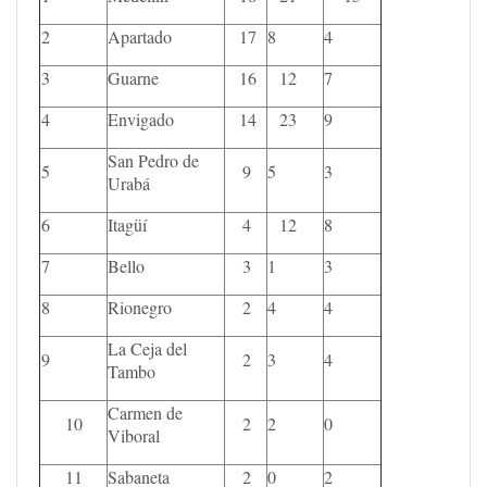
2
Apartado
17
8
4
3
Guarne
16
12
7
4
Envigado
14
23
9
San Pedro de
5
9
5
3
Urabá
6
Itagüí
4
12
8
7
Bello
3
1
3
8
Rionegro
2
4
4
La Ceja del
9
2
3
4
Tambo
Carmen de
10
2
2
0
Viboral
11
Sabaneta
2
0
2