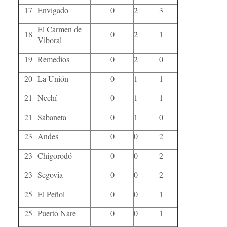
17
Envigado
0
2
3
El Carmen de
18
0
2
1
Viboral
19
Remedios
0
2
0
20
La Unión
0
1
1
21
Nechí
0
1
1
21
Sabaneta
0
1
0
23
Andes
0
0
2
23
Chigorodó
0
0
2
23
Segovia
0
0
2
25
El Peñol
0
0
1
25
Puerto Nare
0
0
1