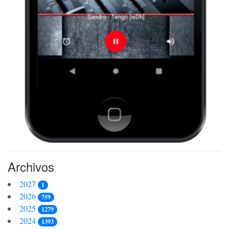
Archivos
2027
1
2026
759
2025
1279
2024
1393