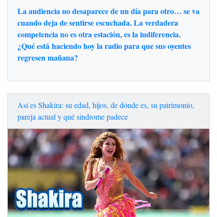
La audiencia no desaparece de un día para otro… se va
cuando deja de sentirse escuchada. La verdadera
competencia no es otra estación, es la indiferencia.
¿Qué está haciendo hoy la radio para que sus oyentes
regresen mañana?
Así es Shakira: su edad, hijos, de dónde es, su patrimonio,
pareja actual y qué síndrome padece