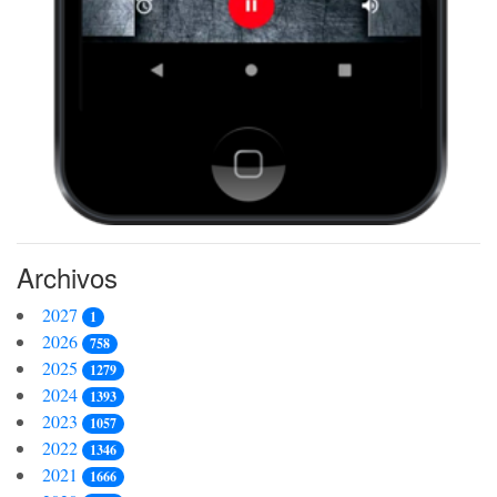
Archivos
2027
1
2026
758
2025
1279
2024
1393
2023
1057
2022
1346
2021
1666