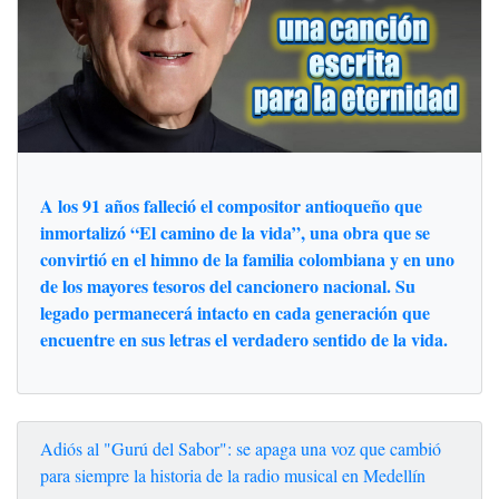
A los 91 años falleció el compositor antioqueño que
inmortalizó “El camino de la vida”, una obra que se
convirtió en el himno de la familia colombiana y en uno
de los mayores tesoros del cancionero nacional. Su
legado permanecerá intacto en cada generación que
encuentre en sus letras el verdadero sentido de la vida.
Adiós al "Gurú del Sabor": se apaga una voz que cambió
para siempre la historia de la radio musical en Medellín