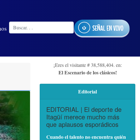
nos
¡Eres el visitante # 38,588,404. en:
El Escenario de los clásicos!
Editorial
EDITORIAL | El deporte de
Itagüí merece mucho más
que aplausos esporádicos
Cuando el talento no encuentra quién