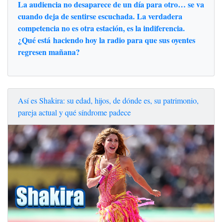
La audiencia no desaparece de un día para otro… se va
cuando deja de sentirse escuchada. La verdadera
competencia no es otra estación, es la indiferencia.
¿Qué está haciendo hoy la radio para que sus oyentes
regresen mañana?
Así es Shakira: su edad, hijos, de dónde es, su patrimonio,
pareja actual y qué síndrome padece