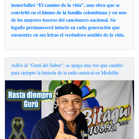
inmortalizó “El camino de la vida”, una obra que se
convirtió en el himno de la familia colombiana y en uno
de los mayores tesoros del cancionero nacional. Su
legado permanecerá intacto en cada generación que
encuentre en sus letras el verdadero sentido de la vida.
Adiós al "Gurú del Sabor": se apaga una voz que cambió
para siempre la historia de la radio musical en Medellín