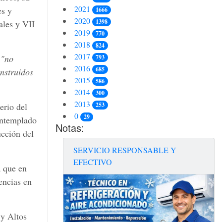
2021
es y
1666
2020
1398
ales y VII
2019
770
2018
824
2017
:
"no
793
2016
685
onstruidos
2015
586
2014
300
2013
253
erio del
0
29
ontemplado
Notas:
ucción del
SERVICIO RESPONSABLE Y
EFECTIVO
a que en
encias en
 y Altos