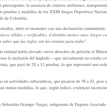
de preocupante: la ausencia de criterios uniformes, transparent
 de pruebas y medallas de los XXIII Juegos Deportivos Nacion
ande de Colombia.
onzález, abrió el encuentro con una declaración contundente
cnicos sólidos y verificables. Colombia merece unos Juegos c
en saber que las reglas son las mismas para todos".
a entidad había elevado varios derechos de petición al Minist
 como la inclusión del hapkido —que inicialmente no estaba c
pista, que pasó de 20 a 12 pruebas, lo que representó una red
s en actividades subacuáticas, que pasaron de 38 a 42, pese 
an menos medallas, lo que, según indicó, evidenció inconsist
de Sebastián Ocampo Vargas, subgerente de Deporte Asociado