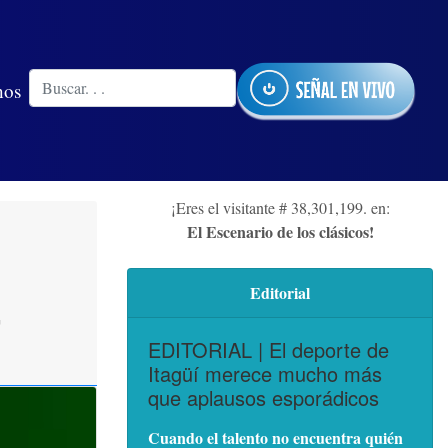
nos
¡Eres el visitante # 38,301,199. en:
El Escenario de los clásicos!
Editorial
7
EDITORIAL | El deporte de
Itagüí merece mucho más
que aplausos esporádicos
Cuando el talento no encuentra quién