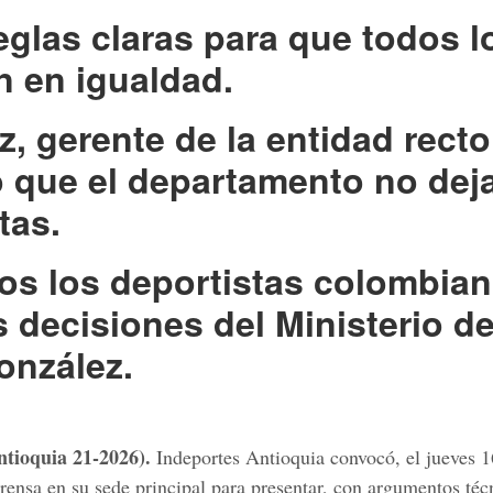
eglas claras para que todos l
n en igualdad.
, gerente de la entidad recto
ó que el departamento no dej
tas.
dos los deportistas colombia
 decisiones del Ministerio de
González.
ntioquia 21-2026).
Indeportes Antioquia convocó, el jueves 1
ensa en su sede principal para presentar, con argumentos téc