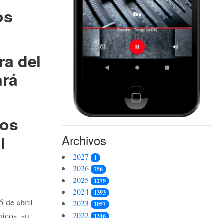
os
ra del
ará
nos
Archivos
l
2027
1
2026
756
2025
1279
2024
1393
6 de abril
2023
1057
nicos, su
2022
1346