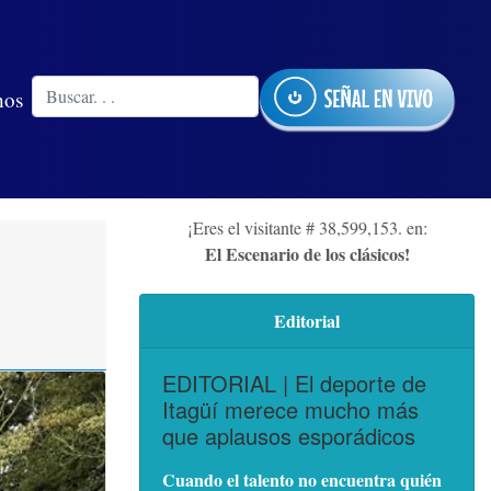
nos
¡Eres el visitante # 38,599,153. en:
El Escenario de los clásicos!
Editorial
EDITORIAL | El deporte de
Itagüí merece mucho más
que aplausos esporádicos
Cuando el talento no encuentra quién