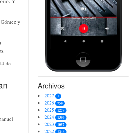
sorio. Y
o Gómez y
a
os.
14 de
an
Archivos
2027
1
2026
758
2025
1279
2024
1393
manuel
2023
1057
2022
1346