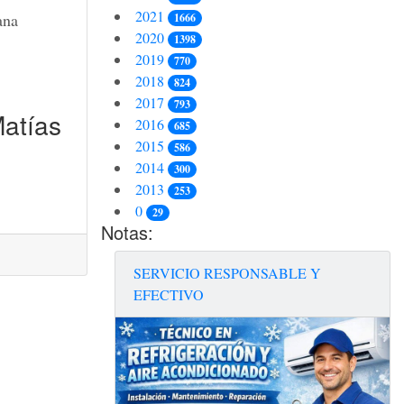
2021
ana
1666
2020
1398
2019
770
2018
824
2017
793
atías
2016
685
2015
586
2014
300
2013
253
0
29
Notas:
SERVICIO RESPONSABLE Y
EFECTIVO