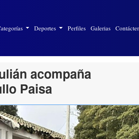
ite)
ategorías
Deportes
Perfiles
Galerias
Contácte
ulián acompaña
llo Paisa