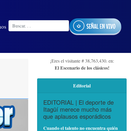
nos
¡Eres el visitante # 38,763,430. en:
El Escenario de los clásicos!
Editorial
EDITORIAL | El deporte de
Itagüí merece mucho más
que aplausos esporádicos
Cuando el talento no encuentra quién