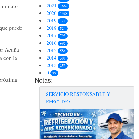
2021
l minuto
1666
2020
1398
2019
770
 que puede
2018
824
2017
793
2016
685
war Acuña
2015
586
a con la
2014
300
2013
253
0
29
Notas:
 próxima
SERVICIO RESPONSABLE Y
EFECTIVO