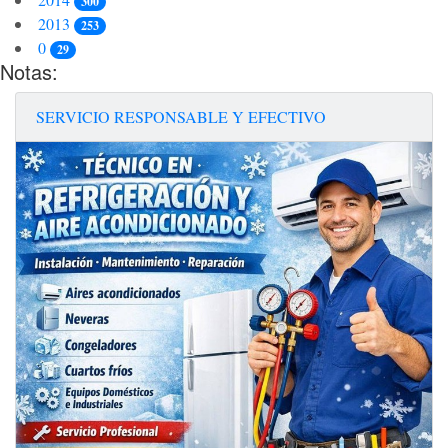
300
2013
253
0
29
Notas:
SERVICIO RESPONSABLE Y EFECTIVO