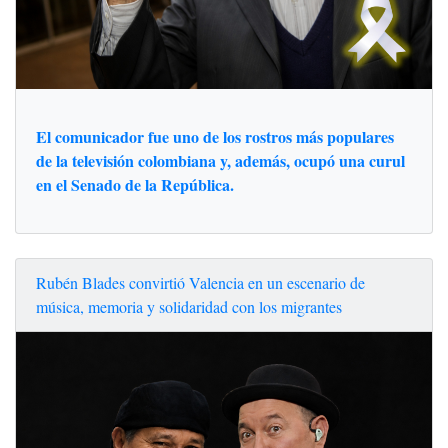
El comunicador fue uno de los rostros más populares
de la televisión colombiana y, además, ocupó una curul
en el Senado de la República.
Rubén Blades convirtió Valencia en un escenario de
música, memoria y solidaridad con los migrantes