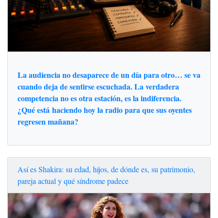
La audiencia no desaparece de un día para otro… se va
cuando deja de sentirse escuchada. La verdadera
competencia no es otra estación, es la indiferencia.
¿Qué está haciendo hoy la radio para que sus oyentes
regresen mañana?
Así es Shakira: su edad, hijos, de dónde es, su patrimonio,
pareja actual y qué síndrome padece