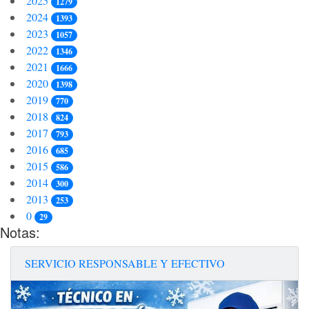
2025
1279
2024
1393
2023
1057
2022
1346
2021
1666
2020
1398
2019
770
2018
824
2017
793
2016
685
2015
586
2014
300
2013
253
0
29
Notas:
SERVICIO RESPONSABLE Y EFECTIVO