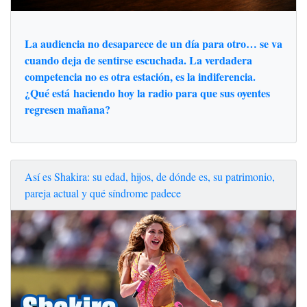
La audiencia no desaparece de un día para otro… se va
cuando deja de sentirse escuchada. La verdadera
competencia no es otra estación, es la indiferencia.
¿Qué está haciendo hoy la radio para que sus oyentes
regresen mañana?
Así es Shakira: su edad, hijos, de dónde es, su patrimonio,
pareja actual y qué síndrome padece