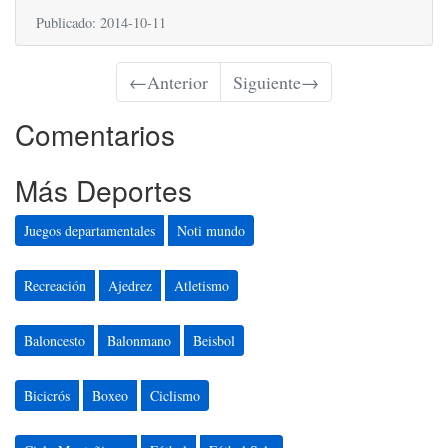
Publicado: 2014-10-11
←
Anterior
Siguiente
→
Comentarios
Más Deportes
Juegos departamentales
Noti mundo
Recreación
Ajedrez
Atletismo
Baloncesto
Balonmano
Beisbol
Bicicrós
Boxeo
Ciclismo