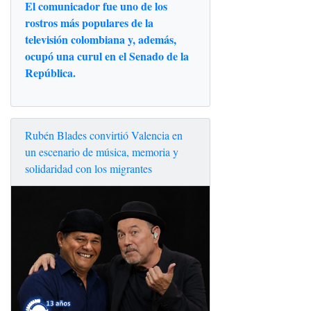
El comunicador fue uno de los
rostros más populares de la
televisión colombiana y, además,
ocupó una curul en el Senado de la
República.
Rubén Blades convirtió Valencia en
un escenario de música, memoria y
solidaridad con los migrantes