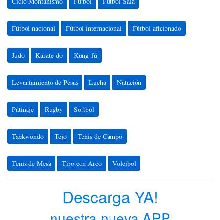
Ciclo Montañismo
Fútbol
Fútbol Sala
Fútbol nacional
Fútbol internacional
Fútbol aficionado
Judo
Karate-do
Kung-fú
Levantamiento de Pesas
Lucha
Natación
Patinaje
Rugby
Softbol
Taekwondo
Tejo
Tenis de Campo
Tenis de Mesa
Tiro con Arco
Voleibol
Descarga YA!
nuestra nueva APP