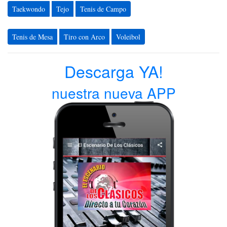
Taekwondo
Tejo
Tenis de Campo
Tenis de Mesa
Tiro con Arco
Voleibol
Descarga YA!
nuestra nueva APP