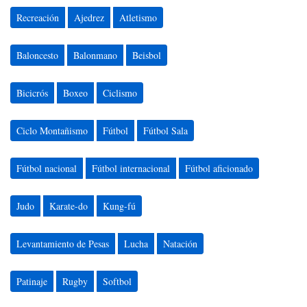
Recreación
Ajedrez
Atletismo
Baloncesto
Balonmano
Beisbol
Bicicrós
Boxeo
Ciclismo
Ciclo Montañismo
Fútbol
Fútbol Sala
Fútbol nacional
Fútbol internacional
Fútbol aficionado
Judo
Karate-do
Kung-fú
Levantamiento de Pesas
Lucha
Natación
Patinaje
Rugby
Softbol