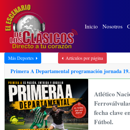
(wh
Inicio
Nosotros
C
Más Deportes
Artículos por página
Primera A Departamental programación jornada 19. una
Atlético Naci
Ferroválvula
fecha clave e
Fútbol.