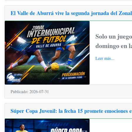
El Valle de Aburrá vive la segunda jornada del Zona
Solo un juego 
domingo en la
Leer más...
Publicado: 2026-07-31
Súper Copa Juvenil: la fecha 15 promete emociones 