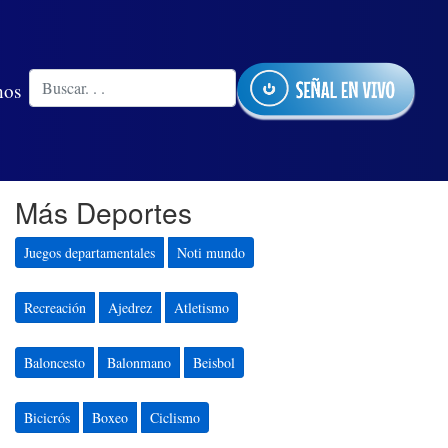
nos
Más Deportes
Juegos departamentales
Noti mundo
Recreación
Ajedrez
Atletismo
Baloncesto
Balonmano
Beisbol
Bicicrós
Boxeo
Ciclismo