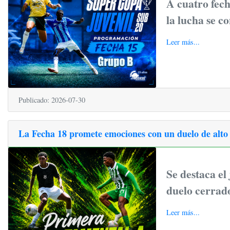
A cuatro fecha
la lucha se c
Leer más...
Publicado: 2026-07-30
La Fecha 18 promete emociones con un duelo de alto v
Se destaca el
duelo cerrado
Leer más...