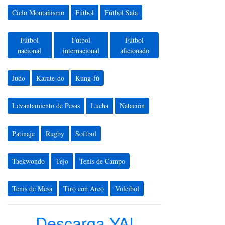
Ciclo Montañismo
Fútbol
Fútbol Sala
Fútbol
Fútbol
Fútbol
nacional
internacional
aficionado
Judo
Karate-do
Kung-fú
Levantamiento de Pesas
Lucha
Natación
Patinaje
Rugby
Softbol
Taekwondo
Tejo
Tenis de Campo
Tenis de Mesa
Tiro con Arco
Voleibol
Descarga YA!