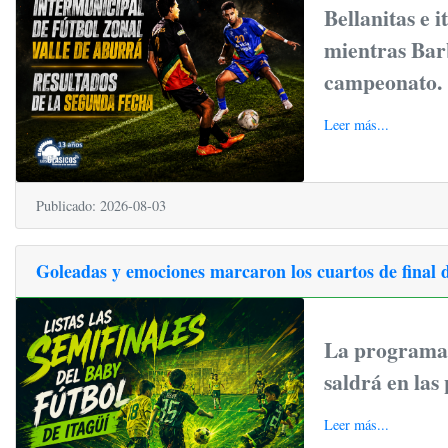
Bellanitas e 
mientras Barb
campeonato.
Leer más...
Publicado: 2026-08-03
Goleadas y emociones marcaron los cuartos de final de
La programaci
saldrá en las
Leer más...