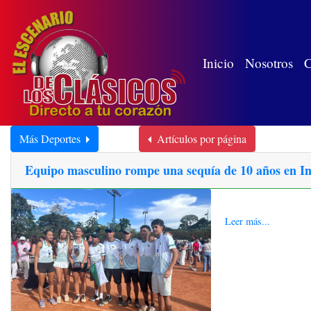
(wh
Inicio
Nosotros
C
Más Deportes
Artículos por página
Equipo masculino rompe una sequía de 10 años en Int
Leer más...