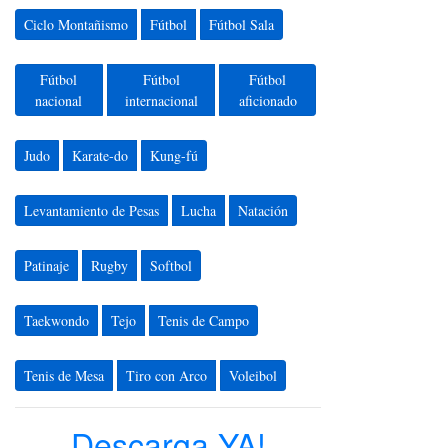
Ciclo Montañismo
Fútbol
Fútbol Sala
Fútbol
Fútbol
Fútbol
nacional
internacional
aficionado
Judo
Karate-do
Kung-fú
Levantamiento de Pesas
Lucha
Natación
Patinaje
Rugby
Softbol
Taekwondo
Tejo
Tenis de Campo
Tenis de Mesa
Tiro con Arco
Voleibol
Descarga YA!