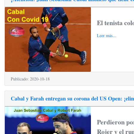
El tenista co
Leer más...
Publicado: 2020-10-18
Cabal y Farah entregan su corona del US Open: ¡elim
Perdieron por
Rojer y el r