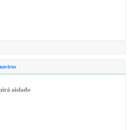
onavirus
uirá aislado