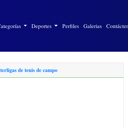
ite)
ategorías
Deportes
Perfiles
Galerias
Contácte
erligas de tenis de campo