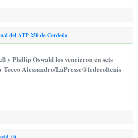
final del ATP 250 de Cerdeña
l y Phillip Oswald los vencieron en sets
to Tocco Alessandro/LaPresse@fedecoltenis
ovid-19