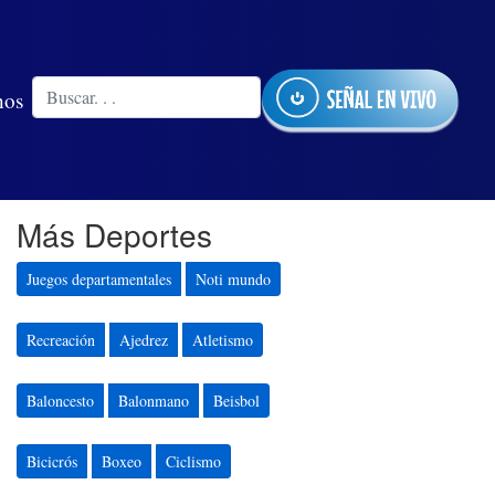
nos
Más Deportes
Juegos departamentales
Noti mundo
Recreación
Ajedrez
Atletismo
Baloncesto
Balonmano
Beisbol
Bicicrós
Boxeo
Ciclismo