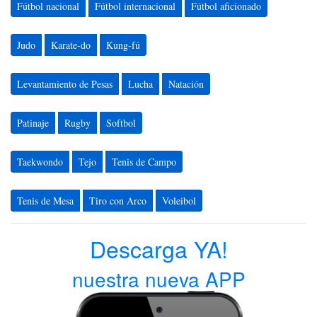
Fútbol nacional
Fútbol internacional
Fútbol aficionado
Judo
Karate-do
Kung-fú
Levantamiento de Pesas
Lucha
Natación
Patinaje
Rugby
Softbol
Taekwondo
Tejo
Tenis de Campo
Tenis de Mesa
Tiro con Arco
Voleibol
Descarga YA!
nuestra nueva APP