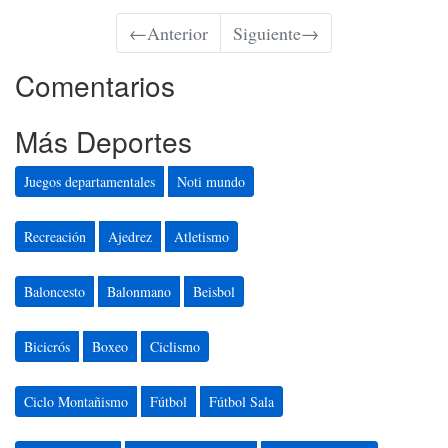
←
Anterior
Siguiente
→
Comentarios
Más Deportes
Juegos departamentales
Noti mundo
Recreación
Ajedrez
Atletismo
Baloncesto
Balonmano
Beisbol
Bicicrós
Boxeo
Ciclismo
Ciclo Montañismo
Fútbol
Fútbol Sala